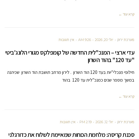
קרא עוד ←
מערכת ירוק
יולי 20, 2026
9:26 AM
אין תגובות
עדי ארצי – המנכ"לית החדשה של קומפלקס מגורי הלונג'ביטי
"עד 120" בהוד השרון
חילופי מנכלי"יות בעד 120 הוד השרון . לירון מרחב תושבת הוד השרון שכיהנה
במשך מספר שנים כמנכ"לית עד 120 בהוד
קרא עוד ←
מערכת ירוק
יולי 12, 2026
2:19 PM
אין תגובות
סכנת קריסה: מלחמת הכוחות שמאיימת לשלוח את כדורגלני