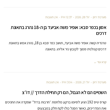
מערכת ירוק
יולי 28, 2026
12:37 PM
אין תגובות
אסון בכפר סבא: אופיר משה אביעד בן ה-18 נהרג בתאונת
דרכים
טרגדיה קשה: אופיר משה אביעד, תושב כפר סבא בן 18, נהרג אמש בתאונת
דרכים קטלנית סמוך לקיבוץ ניר אליהו. בתאונה
קרא עוד ←
מערכת ירוק
יולי 21, 2026
3:04 PM
אין תגובות
השמיים הם לא הגבול, הם רק תחילת הדרך // דו״צ
קורס טיס 192 הגיע לסיומו ברקע מלחמת ״חרבות ברזל״ שפקדה את החניכים
ואת המדריכים, כאשר הסגל כולו לקח חלק במבצעים