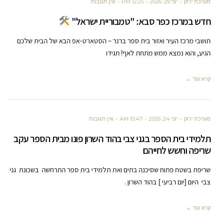
מערכת ירוק
יוני 29, 2026
12:25 PM
אין תגובות
חדש במרכז כפר סבא: "טמבוריית ישראל"
תושבי מרכז העיר ואזור בית ספר ברנר – הסטארט-אפ הבא של הבית שלכם
הגיע, והוא נמצא ממש מתחת לאף! תגידו
קרא עוד ←
מערכת ירוק
יוני 24, 2026
10:47 AM
אין תגובות
תלמידי בית הספר בגני צבי בהוד השרון פונו מבית הספר עקב
שריפה וחשש לחייהם
שריפת בשטח פתוח שסיכנה בתים ואת תלמידי בית ספר התרחשה בשכונת גני
צבי היום [יום רביעי ] בהוד השרון .
קרא עוד ←