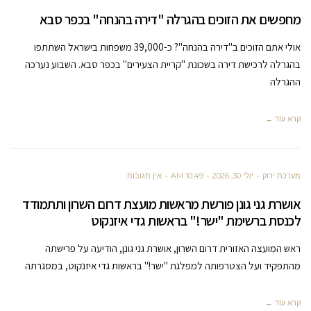
מחפשים את הזוכים בהגרלה "דירה בהנחה" בכפר סבא
אולי אתם הזוכים ב"דירה בהנחה"? כ-39,000 משפחות בישראל השתתפו
בהגרלה לרכישת דירה בשכונת "קריית הצעירים" בכפר סבא. השבוע נערכה
ההגרלה
קרא עוד ←
מערכת ירוק
יולי 30, 2026
10:49 AM
אין תגובות
אושרת גני גונן פורשת מראשות מועצת דרום השרון ותתמודד
לכנסת ברשימת "ישר!" בראשות גדי איזנקוט
ראש המועצה האזורית דרום השרון, אושרת גני גונן, הודיעה על פרישתה
מהתפקיד ועל הצטרפותה למפלגת "ישר!" בראשות גדי איזנקוט, במסגרתה
קרא עוד ←