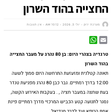
החצייה בהוד השרון
מערכת ירוק
יולי 5, 2026
10:12 AM
אין תגובות
WhatsApp
Email
טרגדיה בצהרי היום: בן 80 נהרג על מעבר החצייה
בהוד השרון
תאונה קטלנית ומזעזעת התרחשה היום סמוך לשעה
12:00 בדרך רמתיים. גבר כבן 80 נהרג מפגיעת טנדר
בעת שחצה במעבר חציה , . בעקבות האירוע הקשה,
נסגר לתנועה קטע הכביש המרכזי מדרך רמתיים פינת
אסף הרופא ועד לדרך מגדיאל.