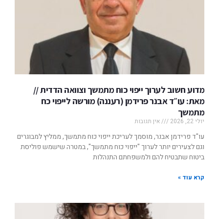
מדוע חשוב לערוך ייפוי כוח מתמשך וצוואה הדדית //
מאת: עו״ד אבנר פרידמן (רעננה) מורשה לייפוי כח
מתמשך
יולי 22, 2026
אין תגובות
עו"ד פרידמן אבנר, מוסמך לעריכת ייפוי כוח מתמשך, ממליץ למבוגרים
וגם לצעירים יותר לערוך "ייפוי כוח מתמשך", במטרה שישמש פוליסת
ביטוח שתבטיח להם ולמשפחתם התנהלות
קרא עוד »