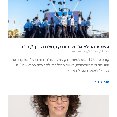
השמיים הם לא הגבול, הם רק תחילת הדרך // דו״צ
יולי 21, 2026
אין תגובות
קורס טיס 192 הגיע לסיומו ברקע מלחמת ״חרבות ברזל״ שפקדה את
החניכים ואת המדריכים, כאשר הסגל כולו לקח חלק במבצעים "עם
כלביא" ו"שאגת הארי" באיראן.
קרא עוד »