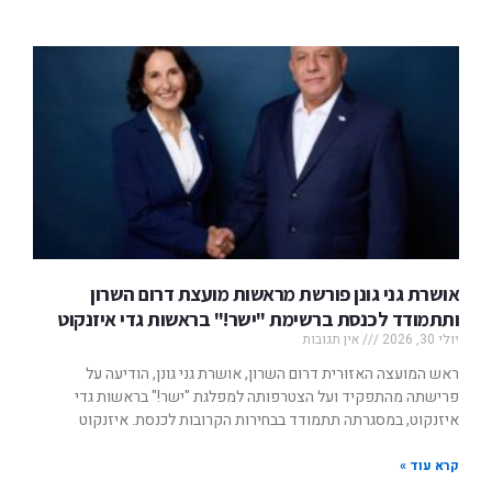
אושרת גני גונן פורשת מראשות מועצת דרום השרון
ותתמודד לכנסת ברשימת "ישר!" בראשות גדי איזנקוט
יולי 30, 2026
אין תגובות
ראש המועצה האזורית דרום השרון, אושרת גני גונן, הודיעה על
פרישתה מהתפקיד ועל הצטרפותה למפלגת "ישר!" בראשות גדי
איזנקוט, במסגרתה תתמודד בבחירות הקרובות לכנסת. איזנקוט
קרא עוד »