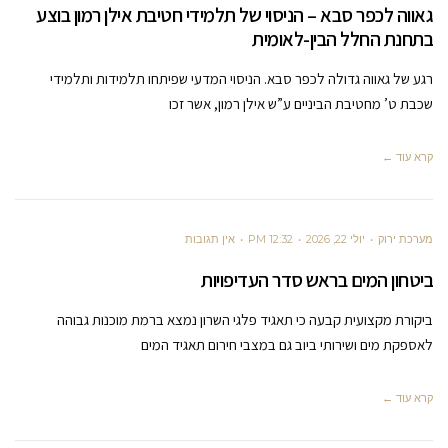
גאווה לכפר סבא – הניסוי של תלמידי חטיבת אילן רמון בוצע
בתחנת החלל הבין-לאומית
רגע של גאווה גדולה לכפר סבא. הניסוי המדעי שפיתחו תלמידות ותלמידי
שכבת ט’ מחטיבת הביניים ע”ש אילן רמון, אשר זכו
קרא עוד ←
מערכת ירוק
יולי 22, 2026
12:32 PM
אין תגובות
ביטחון המים בראש סדר העדיפויות
ביקורת מקצועית קבעה כי תאגיד פלגי השרון נמצא ברמת מוכנות גבוהה
לאספקת מים ושירותי ביוב גם במצבי חירום תאגיד המים
קרא עוד ←