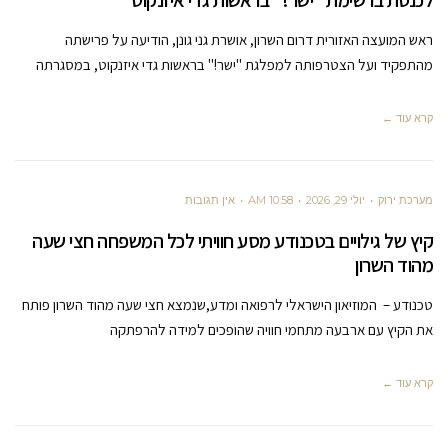
לכנסת ברשימת "ישר!" בראשות גדי איזנקוט
ראש המועצה האזורית דרום השרון, אושרת גני גונן, הודיעה על פרישתה
מהתפקיד ועל הצטרפותה למפלגת "ישר!" בראשות גדי איזנקוט, במסגרתה
קרא עוד ←
מערכת ירוק
יולי 29, 2026
10:58 AM
אין תגובות
קיץ של גילויים בטכנודע מסע חוויתי לכל המשפחה חצי שעה
מהוד השרון
טכנודע – המוזיאון הישראלי לרפואה ומדע,שנמצא חצי שעה מהוד השרון פותח
את הקיץ עם ארבעה מתחמי חוויה שהופכים למידה להרפתקה
קרא עוד ←