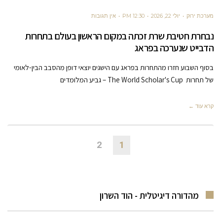
מערכת ירוק
יולי 22, 2026
12:30 PM
אין תגובות
נבחרת חטיבת שרת זכתה במקום הראשון בעולם בתחרות
הדבייט שנערכה בפראג
בסוף השבוע חזרו מהתחרות בפראג עם הישגים יוצאי דופן מהסבב הבין-לאומי
של תחרות The World Scholar's Cup – גביע המלומדים
קרא עוד ←
2
1
מהדורה דיגיטלית - הוד השרון