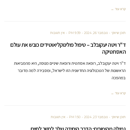
קרא עוד ←
תוכן שיווקי
נובמבר 26, 2024
9:39 PM
אין תגובות
ד"ר ויטה יעקובלב – טיפול פולינוקליאוטידים כובש את עולם
האסתטיקה
ד"ר ויטה יעקובלב, רופאה אסתטית ורופאת שיניים מנוסה, היא מהמביאות
הראשונות של הטכנולוגיה החדשנית הזו לישראל, ומסבירה למה מדובר
במהפכה
קרא עוד ←
תוכן שיווקי
נובמבר 23, 2024
1:50 PM
אין תגובות
גמילה מהימורים: הדרך היחידה שלך לחזור לחיים