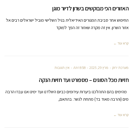
האזורים הכי מבוקשים בשרון לדיור מוגן
החיפוש אחר סביבת המגורים האידיאלית בגיל השלישי מוביל ישראלים רבים אל
אזור השרון. אין זה מקרה שאזור זה הפך למוקד
קרא עוד ←
מערכת ירוק
מרץ 29, 2025
8:58 AM
אין תגובות
חזיות מכל הסוגים – מספורט ועד חזיות הנקה
מהימים בהם התהלכנו ביערות עירומים כביום היוולדנו ועד ימינו אנו עברו הרבה
מים (והרבה מאוד בד) מתחת לגשר. בהתאם,
קרא עוד ←