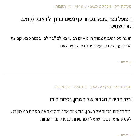
מערכת ירוק
אפריל 2, 2025
9:17 AM
אין תגובות
הפועל כפר סבא בכדור עף נשים בדרך לדאבל // זאב
גולדשמיט
חגיגה ספורטיבית צפויה היום – יום רביעי באולם "בר לב" בכפר סבא. קבוצת
הכדורעף נשים הפועל כפר סבא הבטיחה את
קרא עוד ←
מערכת ירוק
מרץ 27, 2025
8:40 AM
אין תגובות
יריד הדירות הגדול של השרון, נפתח היום
יריד הדירות הגדול של השרון, הזדמנות אחרונה לנצל את הטבות המימון רגע
לפני שהוראות בנק ישראל המחמירות יכנסו לתוקף הנחות
קרא עוד ←