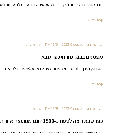
חבר מועצת העיר הדינמי, ד"ר למשפטים עו"ד אלון גלבוע, החלי
קרא עוד ←
מערכת ירוק
אוגוסט 9, 2023
12:19 PM
אין תגובות
מפגשים בבנק מזרחי כפר סבא
השבוע, נערך בנק מזרחי טפחות כפר סבא מפגש פתוח לקהל הרחב אליו הגיעו למעלה מ-60 א
קרא עוד ←
מערכת ירוק
אוגוסט 9, 2023
12:18 PM
אין תגובות
כפר סבא רוצה לספח כ-1500 דונם ממועצה אזורית דרום השרון
ביום ראשון השבוע התקיים דיון בוועדה הגיאוגרפית מחוז מרכז, בנו