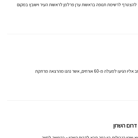
ט להצטרף לרשימת תנופה בראשות ערן פרלמן לראשות העיר וישובץ במקום
ורחים, אשר נהנו מהרצאה מרתקת
שא שינוי הגבולות בין כפר סבא לדרום השרון – כהמשך לסיור