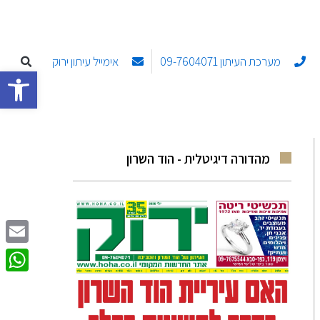
מערכת העיתון 09-7604071
אימייל עיתון ירוק
פתח סרגל
מהדורה דיגיטלית - הוד השרון
Email
sApp