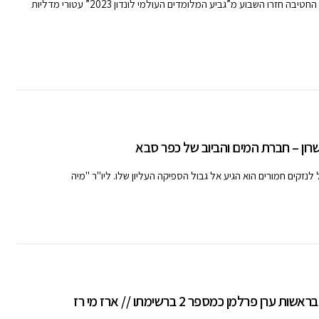
קבלו את האלופות והאלופים מחטיבת שרת: 24 תלמידות ותלמידי החטיבה חזרו השבוע מ”גביע המלומדים העולמי לונדון 2023” עטורי מדליות
רון – חברת המים והביוב של כפר סבא
קים חמורים הוא הגיע אל גבול הספיקה העליון שלו. ליו"ר "מיה
מן כמספר 2 ברשימתו // ארז מי רז