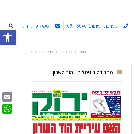
מערכת העיתון 09-7604071
אימייל עיתון ירוק
פתח סרגל
ראשי
»
לוח נדל"ן
»
מכירה כפר סבא
מהדורה דיגיטלית - הוד השרון
Email
sApp