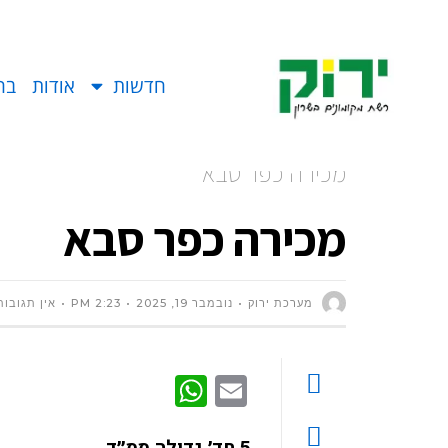
חדשות
אודות
בח
מכירה כפר סבא
מכירה כפר סבא
מערכת ירוק
נובמבר 19, 2025
2:23 PM
אין תגובות
WhatsApp
Email
5 חד׳ גדולה ממ״ד