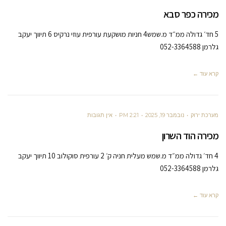
מכירה כפר סבא
5 חד׳ גדולה ממ״ד מ.שמש4 חניות מושקעת עורפית עוזי נרקיס 6 תיווך יעקב
גלרמן 052-3364588
קרא עוד ←
מערכת ירוק
נובמבר 19, 2025
2:21 PM
אין תגובות
מכירה הוד השרון
4 חד׳ גדולה ממ״ד מ.שמש מעלית חניה ק׳ 2 עורפית סוקולוב 10 תיווך יעקב
גלרמן 052-3364588
קרא עוד ←