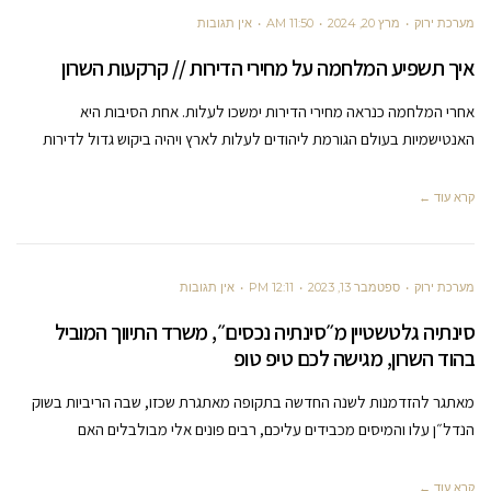
מערכת ירוק
מרץ 20, 2024
11:50 AM
אין תגובות
איך תשפיע המלחמה על מחירי הדירות // קרקעות השרון
אחרי המלחמה כנראה מחירי הדירות ימשכו לעלות. אחת הסיבות היא
האנטישמיות בעולם הגורמת ליהודים לעלות לארץ ויהיה ביקוש גדול לדירות
קרא עוד ←
מערכת ירוק
ספטמבר 13, 2023
12:11 PM
אין תגובות
סינתיה גלטשטיין מ״סינתיה נכסים״, משרד התיווך המוביל
בהוד השרון, מגישה לכם טיפ טופ
מאתגר להזדמנות לשנה החדשה בתקופה מאתגרת שכזו, שבה הריביות בשוק
הנדל״ן עלו והמיסים מכבידים עליכם, רבים פונים אלי מבולבלים האם
קרא עוד ←