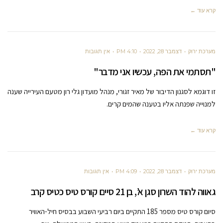
קרא עוד ←
מערכת ירוק
דצמבר 28, 2022
4:10 PM
אין תגובות
"תסתמי את הפה, עכשיו אני מדבר"
זו דוגמא לסגנון הדיבור של מאיר זגורי, מנהל מועדון גלי רון מטעם העירייה שענה
למנוייה שפנתה אליו בטענה שהמים קרים.
קרא עוד ←
מערכת ירוק
דצמבר 28, 2022
4:09 PM
אין תגובות
גאווה להוד השרון סגן א’, בן 21 סיים קורס טיס כטיס קרב
סיום קורס טיס מספר 185 התקיים ביום רביעי השבוע בבסיס חיל-האוויר