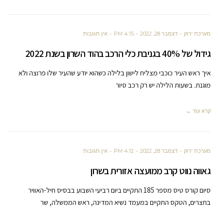
מערכת ירוק
דצמבר 28, 2022
4:15 PM
אין תגובות
גידול של 40% בגניבת כלי הרכב בהוד השרון בשנת 2022
איך ראש העיר כוכבי מצליח לישון בלילה כשהוא יודע שהעיר שלו פרוצה ולא
מוגנת. בשעות הלילה יש רק רכב סיור
קרא עוד ←
מערכת ירוק
דצמבר 28, 2022
4:12 PM
אין תגובות
גאווה נווט קרב ממועצה אזורית בשרון
סיום קורס טיס מספר 185 התקיים ביום רביעי השבוע בבסיס חיל-האוויר
בחצרים, הטקס התקיים במעמד נשיא המדינה, ראש הממשלה, שר