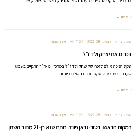
בחצרים, הטקס התקיים במעמד נשיא המדינה, ראש הממשלה, שר
קרא עוד ←
מערכת ירוק
דצמבר 28, 2022
11:24 AM
אין תגובות
זוכרים את יצחק ולד ז״ל
טקס חניכת אולם לזכרו של יצחק ולד ז”ל במרכז יום אז”ר התקיים בשבוע
שעבר בכפר סבא. טקס חניכת האולם ביוזמת
קרא עוד ←
מערכת ירוק
דצמבר 28, 2022
11:24 AM
אין תגובות
במקום הראשון בטור-גראן פונדו רותם טנא בן-21 מהוד השרון