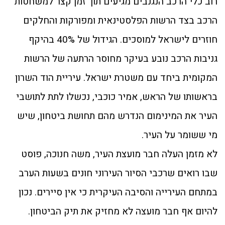
רוב כלי הרכב הנגנבים מגיעים תוך זמן קצר למשחטות
הרכב בצד הרשות הפלסטינאית ומפורקות והחלקים
חוזרים לישראל למוסכים. הגידול של 40% בהיקף
גניבות הרכב נובע בעיקר מחוסר הרתעה של הרשות
המקומית ביחד עם משטרת ישראל. עיריית הוד השרון
בראשותו של הראש, אמיר כוכבי, נכשלו לתת לתושבי
העיר את המינימום הנדרש מהם תחושת ביטחון, שיש
מי ששומר על העיר.
לא מזמן העלה חבר מועצת העיר, משה חנוכה, פוסט
שבו רואים שרכבי הסיור העירוני חונים בשעות הערב
במתחם העירייה והסיבה העיקרית כי אין סיירים. נכון
להיום אף חבר מועצה לא מחזיק את תיק הביטחון.