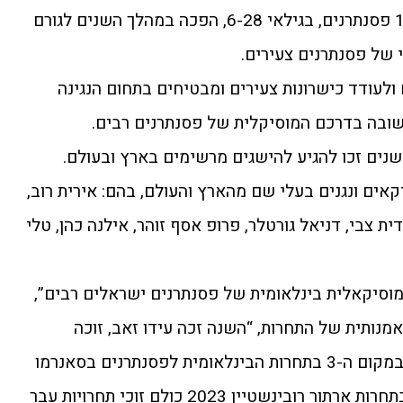
התחרות, בה לקחו חלק השנה 132 פסנתרנים, בגילאי 6-28, הפכה במהלך השנים לגורם
 של פסנתרנים צעירים.
לעודד כישרונות צעירים ומבטיחים בתחום הנגינה
חשובה בדרכם המוסיקלית של פסנתרנים רבים.
נים זכו להגיע להישגים מרשימים בארץ ובעולם.
אים ונגנים בעלי שם מהארץ והעולם, בהם: אירית רוב,
ית צבי, דניאל גורטלר, פרופ אסף זוהר, אילנה כהן, טלי
וסיקאלית בינלאומית של פסנתרנים ישראלים רבים”,
מנותית של התחרות, “השנה זכה עידו זאב, זוכה
התחרות ה-10 של פסנתר לתמיד במקום ה-3 בתחרות הבינלאומית לפסנתרנים בסאנרמו
וארבעת המשתתפים הישראלים בתחרות ארתור רובינשטיין 2023 כולם זוכי תחרויות עבר