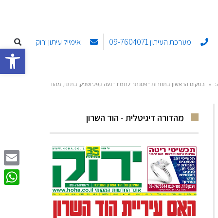
מערכת העיתון 09-7604071
אימייל עיתון ירוק
פתח סרגל
»
במקום הראשון בתחרות "פסנתר לתמיד” נעה קפליושניק, בת 18, מהוד
השרון ונדב עין גל, בן 15 מגני עם
מהדורה דיגיטלית - הוד השרון
Email
sApp