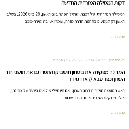
דקות המסילה המזרחית החדשה
המסילה המזרחית של רכבת ישראל תפתח ביום ראשון, 28 ביוני 2026, בשלב
ראשון רק לנוסעים בתחנות חדרה מזרח, שומרון-טייבה וטירה-כוכב
קרא עוד ←
מערכת ירוק
יוני 24, 2026
12:28 PM
אין תגובות
המדינה מפקירה את ביטחון תושבי קו התפר וגם את תושבי הוד
השרון וכפר סבא // ארז מי רז
ראש המועצה האזורית דרום השרון: "אם היו חיילי מילואים בשער של צור נתן,
אולי חיים קלומיטי היה איתנו היום" שבוע
קרא עוד ←