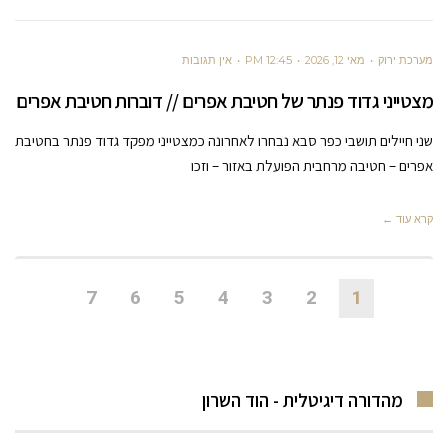
מערכת ירוק
מאי 12, 2026
12:45 PM
אין תגובות
מצטייני גדוד פנתר של חטיבת אפרים // דוברות חטיבת אפרים
שני חיילים תושבי כפר סבא נבחרו לאחרונה כמצטייני מפקד גדוד פנתר בחטיבת
אפרים – חטיבה מרחבית הפועלת באזור – וזכו
קרא עוד ←
7
6
5
4
3
2
1
מהדורה דיגיטלית - הוד השרון