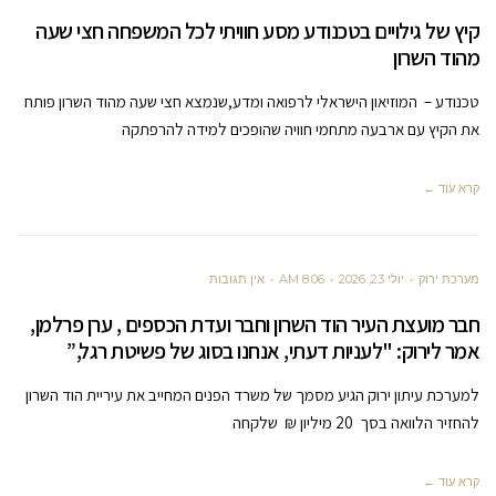
קיץ של גילויים בטכנודע מסע חוויתי לכל המשפחה חצי שעה
מהוד השרון
טכנודע – המוזיאון הישראלי לרפואה ומדע,שנמצא חצי שעה מהוד השרון פותח
את הקיץ עם ארבעה מתחמי חוויה שהופכים למידה להרפתקה
קרא עוד ←
מערכת ירוק
יולי 23, 2026
8:06 AM
אין תגובות
חבר מועצת העיר הוד השרון וחבר ועדת הכספים , ערן פרלמן,
אמר לירוק: "לעניות דעתי, אנחנו בסוג של פשיטת רגל,”
למערכת עיתון ירוק הגיע מסמך של משרד הפנים המחייב את עיריית הוד השרון
להחזיר הלוואה בסך 20 מיליון ₪ שלקחה
קרא עוד ←