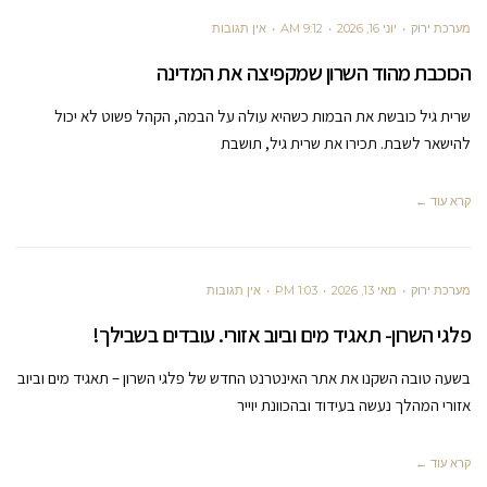
מערכת ירוק
יוני 16, 2026
9:12 AM
אין תגובות
הכוכבת מהוד השרון שמקפיצה את המדינה
שרית גיל כובשת את הבמות כשהיא עולה על הבמה, הקהל פשוט לא יכול
להישאר לשבת. תכירו את שרית גיל, תושבת
קרא עוד ←
מערכת ירוק
מאי 13, 2026
1:03 PM
אין תגובות
פלגי השרון- תאגיד מים וביוב אזורי. עובדים בשבילך!
בשעה טובה השקנו את אתר האינטרנט החדש של פלגי השרון – תאגיד מים וביוב
אזורי המהלך נעשה בעידוד ובהכוונת יוייר
קרא עוד ←