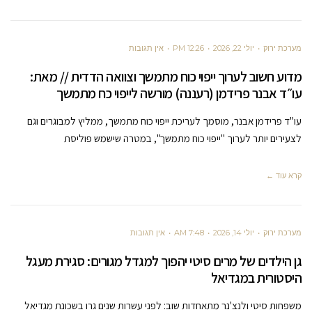
מערכת ירוק
יולי 22, 2026
12:26 PM
אין תגובות
מדוע חשוב לערוך ייפוי כוח מתמשך וצוואה הדדית // מאת:
עו״ד אבנר פרידמן (רעננה) מורשה לייפוי כח מתמשך
עו"ד פרידמן אבנר, מוסמך לעריכת ייפוי כוח מתמשך, ממליץ למבוגרים וגם
לצעירים יותר לערוך "ייפוי כוח מתמשך", במטרה שישמש פוליסת
קרא עוד ←
מערכת ירוק
יולי 14, 2026
7:48 AM
אין תגובות
גן הילדים של מרים סיטי יהפוך למגדל מגורים: סגירת מעגל
היסטורית במגדיאל
משפחות סיטי ולנצ'נר מתאחדות שוב: לפני עשרות שנים גרו בשכונת מגדיאל