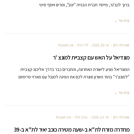
ברוך לנצ'נר, מייסד חברת הבנייה "ינוב", ומרים ויוסף סיטי
קרא עוד ←
מערכת ירוק
יוני 29, 2026
1:17 PM
אין תגובות
מונדיאל על האש עם קצביית למונצ 'ר
המונדיאל מגיע לישורת האחרונה, והחברים כבר בדרך אליכם: קצביית
"למונצ'ר" בהוד השרון סוגרת לכם את הפינה למנגל עם מארזי פרימיום
קרא עוד ←
מערכת ירוק
יוני 24, 2026
2:04 PM
אין תגובות
מחדרה מזרח לת"א ב-שעה מטירה כוכב יאיר לת"א ב-39