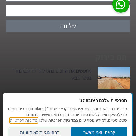
שליחה
חם בירוק
מחפשים את הזוכים בהגרלה "דירה בהנחה"
בכפר סבא
גן הילדים של מרים סיטי יהפוך למגדל מגורים:
הפרטיות שלכם חשובה לנו
סגירת מעגל היסטורית במגדיאל
לידיעתכם, באתר זה נעשה שימוש ב"קבצי עוגיות" (cookies) וכלים דומים
כדי לספק חוויית גלישה טובה יותר, תוכן מותאם אישית וניתוחים
סטטיסטיים. למידע נוסף עיינו במדיניות הפרטיות שלנו.
מדיניות הפרטיות
טרגדיה בצהרי היום: בן 80 נהרג על מעבר
החצייה בהוד השרון
קראתי ואני מאשר
דחה עוגיות לא חיוניות