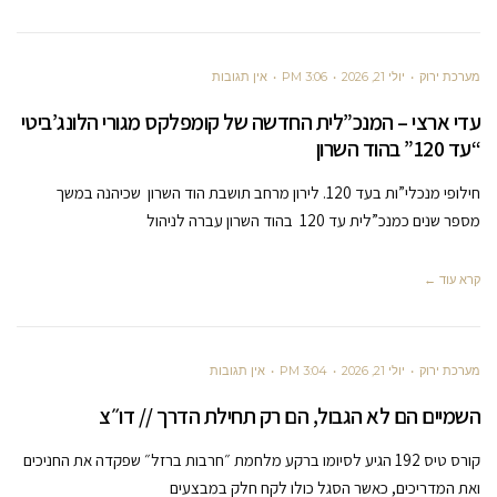
מערכת ירוק
יולי 21, 2026
3:06 PM
אין תגובות
עדי ארצי – המנכ”לית החדשה של קומפלקס מגורי הלונג’ביטי
“עד 120” בהוד השרון
חילופי מנכלי”ות בעד 120. לירון מרחב תושבת הוד השרון שכיהנה במשך
מספר שנים כמנכ”לית עד 120 בהוד השרון עברה לניהול
קרא עוד ←
מערכת ירוק
יולי 21, 2026
3:04 PM
אין תגובות
השמיים הם לא הגבול, הם רק תחילת הדרך // דו״צ
קורס טיס 192 הגיע לסיומו ברקע מלחמת ״חרבות ברזל״ שפקדה את החניכים
ואת המדריכים, כאשר הסגל כולו לקח חלק במבצעים