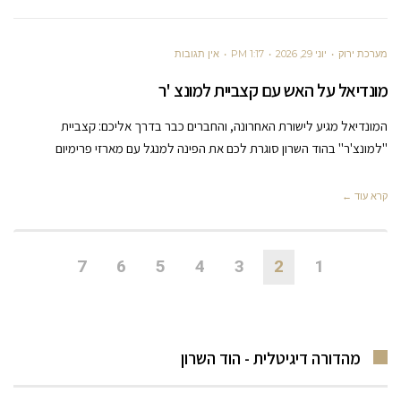
מערכת ירוק
יוני 29, 2026
1:17 PM
אין תגובות
מונדיאל על האש עם קצביית למונצ 'ר
המונדיאל מגיע לישורת האחרונה, והחברים כבר בדרך אליכם: קצביית
"למונצ'ר" בהוד השרון סוגרת לכם את הפינה למנגל עם מארזי פרימיום
קרא עוד ←
7
6
5
4
3
2
1
מהדורה דיגיטלית - הוד השרון