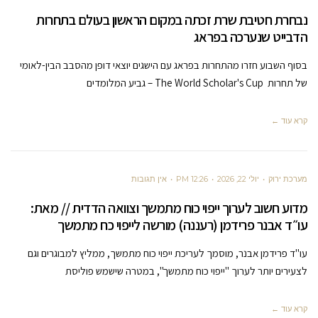
נבחרת חטיבת שרת זכתה במקום הראשון בעולם בתחרות
הדבייט שנערכה בפראג
בסוף השבוע חזרו מהתחרות בפראג עם הישגים יוצאי דופן מהסבב הבין-לאומי
של תחרות The World Scholar's Cup – גביע המלומדים
קרא עוד ←
מערכת ירוק
יולי 22, 2026
12:26 PM
אין תגובות
מדוע חשוב לערוך ייפוי כוח מתמשך וצוואה הדדית // מאת:
עו״ד אבנר פרידמן (רעננה) מורשה לייפוי כח מתמשך
עו"ד פרידמן אבנר, מוסמך לעריכת ייפוי כוח מתמשך, ממליץ למבוגרים וגם
לצעירים יותר לערוך "ייפוי כוח מתמשך", במטרה שישמש פוליסת
קרא עוד ←