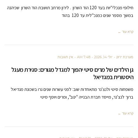
חילופי מנכלי"יות בעד 120 הוד השרון . לירון מרחב תושבת הוד השרון שכיהנה
במשך מספר שנים כמנכ"לית עד 120 בהוד
קרא עוד ←
מערכת ירוק
יולי 14, 2026
7:48 AM
אין תגובות
גן הילדים של מרים סיטי יהפוך למגדל מגורים: סגירת מעגל
היסטורית במגדיאל
משפחות סיטי ולנצ'נר מתאחדות שוב: לפני עשרות שנים גרו בשכונת מגדיאל
ברוך לנצ'נר, מייסד חברת הבנייה "ינוב", ומרים ויוסף סיטי
קרא עוד ←