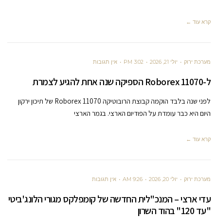
קרא עוד ←
מערכת ירוק
יולי 21, 2026
3:02 PM
אין תגובות
ל-Roborex 11070 הספיקה שנה אחת להגיע לצמרת
לפני שנה בלבד הוקמה קבוצת הרובוטיקה Roborex 11070 של תיכון ירקון
היום היא כבר עומדת על הפודיום הארצי. בגמר הארצי
קרא עוד ←
מערכת ירוק
יולי 20, 2026
9:26 AM
אין תגובות
עדי ארצי – המנכ"לית החדשה של קומפלקס מגורי הלונג'ביטי
"עד 120" בהוד השרון