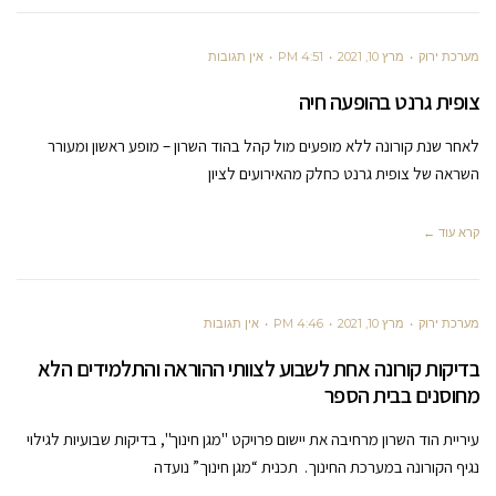
מערכת ירוק
מרץ 10, 2021
4:51 PM
אין תגובות
צופית גרנט בהופעה חיה
לאחר שנת קורונה ללא מופעים מול קהל בהוד השרון – מופע ראשון ומעורר
השראה של צופית גרנט כחלק מהאירועים לציון
קרא עוד ←
מערכת ירוק
מרץ 10, 2021
4:46 PM
אין תגובות
בדיקות קורונה אחת לשבוע לצוותי ההוראה והתלמידים הלא
מחוסנים בבית הספר
עיריית הוד השרון מרחיבה את יישום פרויקט "מגן חינוך", בדיקות שבועיות לגילוי
נגיף הקורונה במערכת החינוך. תכנית “מגן חינוך” נועדה