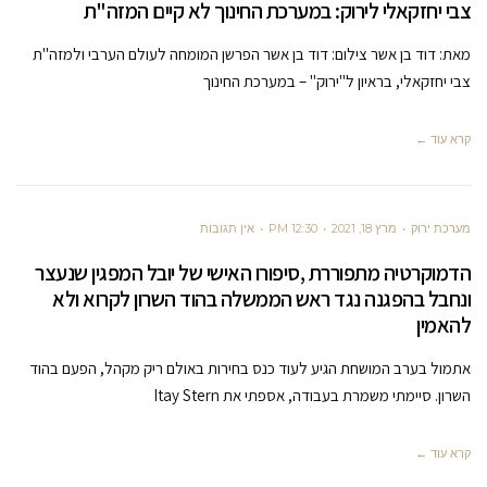
צבי יחזקאלי לירוק: במערכת החינוך לא קיים המזה"ת
מאת: דוד בן אשר צילום: דוד בן אשר הפרשן המומחה לעולם הערבי ולמזה"ת
צבי יחזקאלי, בראיון ל"ירוק" – במערכת החינוך
קרא עוד ←
מערכת ירוק
מרץ 18, 2021
12:30 PM
אין תגובות
הדמוקרטיה מתפוררת ,סיפורו האישי של יובל המפגין שנעצר
ונחבל בהפגנה נגד ראש הממשלה בהוד השרון לקרוא ולא
להאמין
אתמול בערב המושחת הגיע לעוד כנס בחירות באולם ריק מקהל, הפעם בהוד
השרון. סיימתי משמרת בעבודה, אספתי את Itay Stern
קרא עוד ←