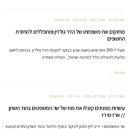
מערכת ירוק
מאי 1, 2025
12:23 PM
אין תגובות
מחזקים את משפחתו של הדר גולדין ומתפללים להחזרת
החטופים
מעל ל-300 איש הגיעו בשעה שבע בבוקר למצפה הדר גולדין בכניסה לישוב
סלעית לתפילת הלל למדינת ישראל, תפילה מיוחדת
קרא עוד ←
מערכת ירוק
אפריל 22, 2025
3:44 PM
אין תגובות
עשרות מפגינים קיבלו את פניו של שר המשפטים בהוד השרון
// ארז מי רז
שר המשפטים – יריב לוין הוזמן לביקור בסניף הליכוד בהוד השרון החדש הנמצא