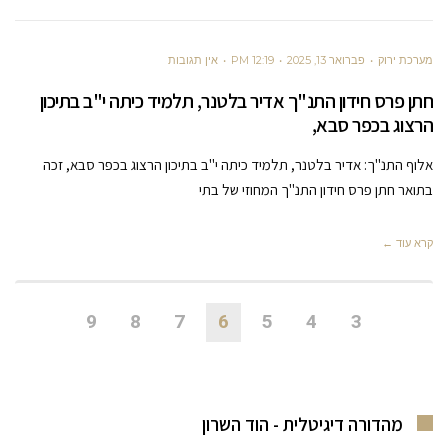
מערכת ירוק
פברואר 13, 2025
12:19 PM
אין תגובות
חתן פרס חידון התנ"ך אדיר בלטנר, תלמיד כיתה י"ב בתיכון
הרצוג בכפר סבא,
אלוף התנ"ך: אדיר בלטנר, תלמיד כיתה י"ב בתיכון הרצוג בכפר סבא, זכה
בתואר חתן פרס חידון התנ"ך המחוזי של בתי
קרא עוד ←
9
8
7
6
5
4
3
מהדורה דיגיטלית - הוד השרון