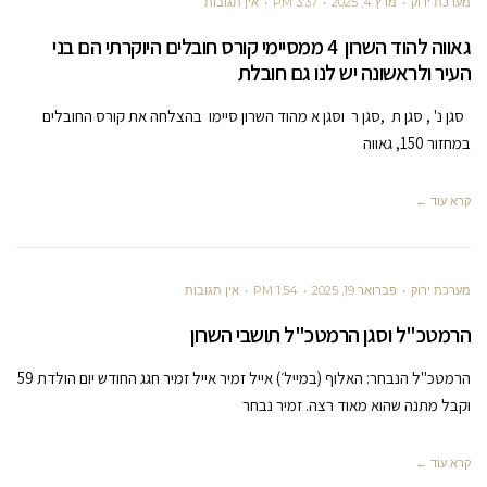
מערכת ירוק
מרץ 4, 2025
3:37 PM
אין תגובות
גאווה להוד השרון 4 ממסיימי קורס חובלים היוקרתי הם בני
העיר ולראשונה יש לנו גם חובלת
סגן נ' , סגן ת ,סגן ר וסגן א מהוד השרון סיימו בהצלחה את קורס החובלים
במחזור 150, גאווה
קרא עוד ←
מערכת ירוק
פברואר 19, 2025
1:54 PM
אין תגובות
הרמטכ"ל וסגן הרמטכ"ל תושבי השרון
הרמטכ"ל הנבחר: האלוף (במייל׳) אייל זמיר אייל זמיר חגג החודש יום הולדת 59
וקבל מתנה שהוא מאוד רצה. זמיר נבחר
קרא עוד ←