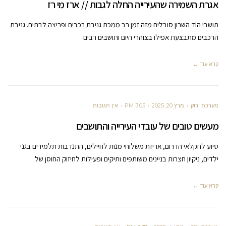
אגרת השמירה שהעירייה החלה לגבות // ארז מי רז
תושבי הוד השרון סובלים מזה זמן רב ממכת גניבת רכבים ופריצה לבתים. גניבת
הרכבים מתבצעת אפילו בצוהרי היום ותושבים רבים
קרא עוד ←
מערכת ירוק
מרץ 20, 2025
3:05 PM
אין תגובות
מעשים טובים של עובדי העירייה והתושבים
סיוע לחקלאי הדרום, אריזת משלוחי מנות לחיילים, התנדבות תלמידים בגני
ילדים, ניקיון חצרות בניינים משותפים ותיקים ופעילות לחיזוק החוסן של
קרא עוד ←