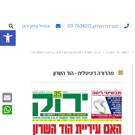
מערכת העיתון 09-7604071
אימייל עיתון ירוק
פתח סרגל
»
ראשי הוד השרון
»
בהוד השרון: לאן נעלמו האירועים בחינם לתושבים?
מהדורה דיגיטלית - הוד השרון
Email
sApp