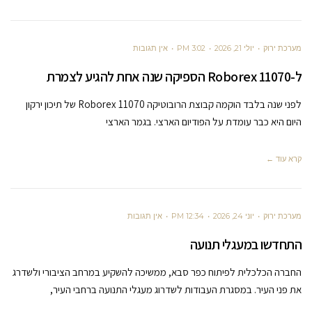
מערכת ירוק
יולי 21, 2026
3:02 PM
אין תגובות
ל-Roborex 11070 הספיקה שנה אחת להגיע לצמרת
לפני שנה בלבד הוקמה קבוצת הרובוטיקה Roborex 11070 של תיכון ירקון
היום היא כבר עומדת על הפודיום הארצי. בגמר הארצי
קרא עוד ←
מערכת ירוק
יוני 24, 2026
12:34 PM
אין תגובות
התחדשו במעגלי תנועה
החברה הכלכלית לפיתוח כפר סבא, ממשיכה להשקיע במרחב הציבורי ולשדרג
את פני העיר. במסגרת העבודות לשדרוג מעגלי התנועה ברחבי העיר,