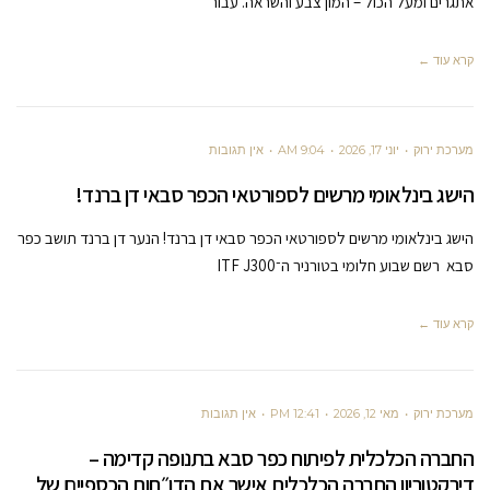
אתגרים ומעל הכול – המון צבע והשראה. עבור
קרא עוד ←
מערכת ירוק
יוני 17, 2026
9:04 AM
אין תגובות
הישג בינלאומי מרשים לספורטאי הכפר סבאי דן ברנד!
הישג בינלאומי מרשים לספורטאי הכפר סבאי דן ברנד! הנער דן ברנד תושב כפר
סבא רשם שבוע חלומי בטורניר ה־ITF J300
קרא עוד ←
מערכת ירוק
מאי 12, 2026
12:41 PM
אין תגובות
החברה הכלכלית לפיתוח כפר סבא בתנופה קדימה –
דירקטוריון החברה הכלכלית אישר את הדו״חות הכספיים של