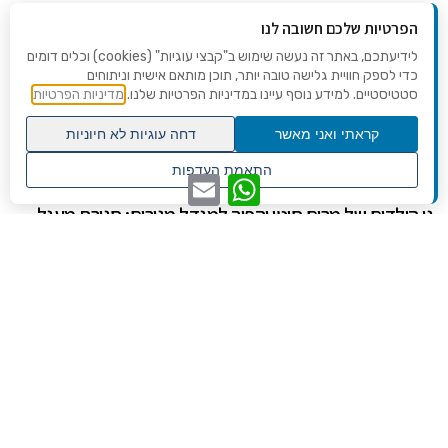
הפרטיות שלכם חשובה לנו
לידיעתכם, באתר זה נעשה שימוש ב"קבצי עוגיות" (cookies) וכלים דומים
כדי לספק חוויית גלישה טובה יותר, תוכן מותאם אישית וניתוחים
סטטיסטיים. למידע נוסף עיינו במדיניות הפרטיות שלנו.
מדיניות הפרטיות
בחירת העורכים
קראתי ואני מאשר
דחה עוגיות לא חיוניות
גלילה
התאמת העדפות
יולי 14, 2026
מערכת ירוק
WhatsApp
Email
לראש
שנו העדפות פרטיות
גן הילדים של מרים סיטי יהפוך למגדל מגורים: סגירת מעגל
העמוד
היסטורית במגדיאל
משפחות סיטי ולנצ'נר מתאחדות שוב: לפני עשרות שנים גרו בשכונת מגדיאל
ברוך לנצ'נר, מייסד חברת הבנייה "ינוב", ומרים ויוסף סיטי
אוקטובר 1, 2024
מערכת ירוק
פגיעה ישירה בבית הנערה בהוד השרון