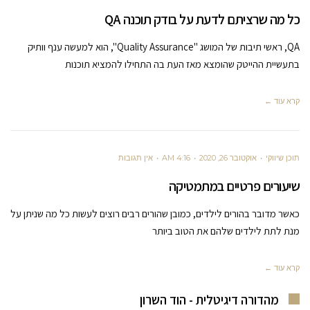
כל מה שרציתם לדעת על בודק תוכנה QA
QA, ראשי תיבות של המושג "Quality Assurance", הוא למעשה ענף וותיק
בתעשיית ההייטק שהומצא מאז העת בה התחילו להמציא תוכנות
קרא עוד ←
תוכן שיווקי
אוקטובר 26, 2020
4:16 AM
אין תגובות
שיעורים פרטיים במתמטיקה
כאשר מדובר בהורים לילדים, כמובן שהורים רבים רוצים לעשות כל מה שניתן על
מנת לתת לילדים שלהם את הטוב ביותר
קרא עוד ←
מהדורה דיגיטלית - הוד השרון