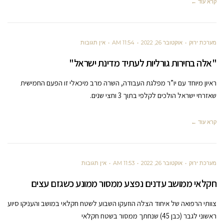
קרא עוד ←
מערכת ירוק
אוקטובר 26, 2022
11:54 AM
אין תגובות
"אלה בחירות גורליות לעתיד מדינת ישראל"
ראיון מיוחד עם יו”ר מפלגת העבודה, השרה מרב מיכאלי זו הפעם החמישית
שאזרחי ישראל הולכים לקלפי בתוך 3 וחצי שנים.
קרא עוד ←
מערכת ירוק
אוקטובר 26, 2022
11:53 AM
אין תגובות
חקלאי ממושב עדנים נפצע ממסור ממונע כשגזם עצים
צוותי הרפואה של איחוד הצלה הוזעקו השבוע לשטח חקלאי במושב והעניקו סיוע
ראשוני לגבר (כבן 45) שנחתך ממסור בשטח חקלאי