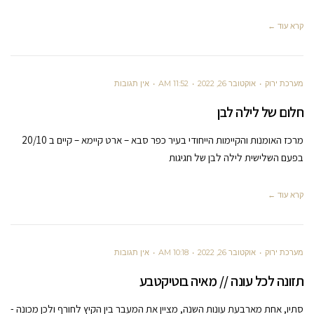
קרא עוד ←
מערכת ירוק
אוקטובר 26, 2022
11:52 AM
אין תגובות
חלום של לילה לבן
מרכז האומנות והקיימות הייחודי בעיר כפר סבא – ארט קיימא – קיים ב 20/10
בפעם השלישית לילה לבן של חגיגות
קרא עוד ←
מערכת ירוק
אוקטובר 26, 2022
10:18 AM
אין תגובות
תזונה לכל עונה // מאיה בוטיקטבע
סתיו, אחת מארבעת עונות השנה, מציין את המעבר בין הקיץ לחורף ולכן מכונה -