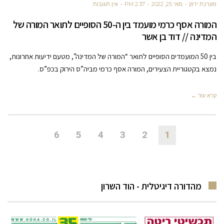
מערכת ירוק
מאי 25, 2022
2:37 PM
אין תגובות
המורה אסף כרמי מועמד בין ה-50 הסופיים לתואר המורה של
המדינה // דוד בן אשר
בין 50 המועמדים הסופיים לתואר “המורה של המדינה”, מטעם ידיעות אחרונות,
נמצא בקטגוריית הצעירים, המורה אסף כרמי מביה”ס הירוק בכפ”ס.
קרא עוד ←
6
5
4
3
2
1
מהדורה דיגיטלית - הוד השרון