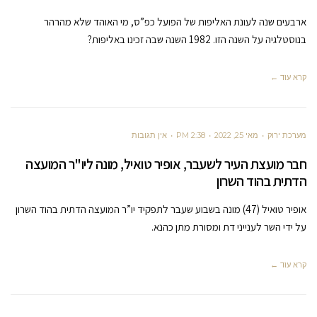
ארבעים שנה לעונת האליפות של הפועל כפ”ס, מי האוהד שלא מהרהר
בנוסטלגיה על השנה הזו. 1982 השנה שבה זכינו באליפות?
קרא עוד ←
מערכת ירוק
מאי 25, 2022
2:38 PM
אין תגובות
חבר מועצת העיר לשעבר, אופיר טואיל, מונה ליו"ר המועצה
הדתית בהוד השרון
אופיר טואיל (47) מונה בשבוע שעבר לתפקיד יו”ר המועצה הדתית בהוד השרון
על ידי השר לענייני דת ומסורת מתן כהנא.
קרא עוד ←