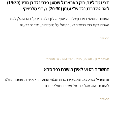
חצי גמר ליגת ירוק באבארגל שמעון פרס נגד בן גוריון (19:30)
לאה גולדברג נגד ש"י עגנון (20:30) // דני מלניצקי
המחזור החמישי והאחרון של הפלייאוף העליון בליגת "ירוק" באבארגל, ליגת
האבות בקט-רגל בכפר סבא, התנהל על מי מנוחות, כשכבר רבעיית
קרא עוד ←
מערכת ירוק
מאי 25, 2022
2:43 PM
אין תגובות
החשודה בסיוע לאירן תושבת כפר סבא
זה התחיל בפייסבוק. הוא ביקש חברות הבנתי שהוא יהודי ואישרתי אותו. התחלנו
להתכתב הוא שאל אותי על משפחתי ועלי. דברנו
קרא עוד ←