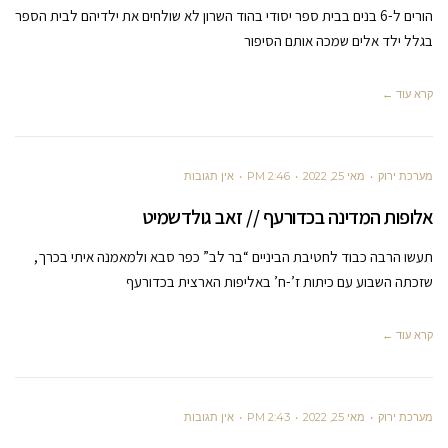
הורים ל-6 בנים בבית ספר יסודי בהוד השרון לא שולחים את ילדיהם לבית הספר
בגלל ילד אלים שמכה אותם הסיפור
קרא עוד ←
מערכת ירוק
מאי 25, 2022
2:46 PM
אין תגובות
אלופות המדינה בכדורעף // זאב גולדשמיט
תעשו הרבה כבוד לחטיבת הביניים “בר לב” כפר סבא ולמאמנה איתי בכרך,
שזכתה השבוע עם כיתות ז’-ח’ באליפות הארצית בכדורעף
קרא עוד ←
מערכת ירוק
מאי 25, 2022
2:43 PM
אין תגובות