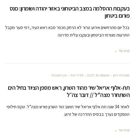
בעקבות ההסלמה במצב הביטחוני באזור יהודה ושומרון: כונס
פורום ביטחון
בכל יום מתרחשים אירוע טרור לא הרחק מכפר סבא ראש העיר, רפי סער מקבל
התרעות מגורמי הביטחון ובעקבו עלית מדרגה
קרא עוד ←
מערכת ירוק
אוגוסט 16, 2023
11:59 AM
אין תגובות
תת-אלוף אריאל שיר מהוד השרון, ראש מספן הציוד בחיל הים
השתחרר מצה"ל // דובר צה״ל
לאחר 34 שנה תת אלוף אריאל שיר תושב הוד השרון פורש מצה”ל. טקס חילופי
המפקדים נערך בבסיס ההדרכה של זרוע
קרא עוד ←