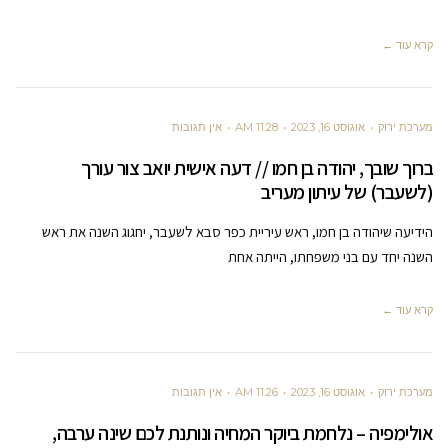
קרא עוד ←
מערכת ירוק
אוגוסט 16, 2023
11:28 AM
אין תגובות
ברוך שובך, יהודה בן חמו // דעה אישית יואב צור עורך
(לשעבר) של עיתון מעריב
הידיעה שיהודה בן חמו, ראש עיריית כפר סבא לשעבר, יחגוג השנה את ראש
השנה יחד עם בני משפחתו, הייתה אחת
קרא עוד ←
מערכת ירוק
אוגוסט 16, 2023
11:26 AM
אין תגובות
אולימפיה – נלחמת ביוקר המחיה ונותנת לכם שינה ערבה,