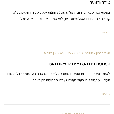
טובה ורגועה
בפאתי כפר סבא, ברחוב התע"ש שוכנת החנות – אולימפיה רהיטים בע"מ
קוראים לה. החנות האולטימטיבית, למי שמחפש פתרונות שינה מכל
קרא עוד ←
מערכת ירוק
אוגוסט 16, 2023
11:25 AM
אין תגובות
המתמודדים המובילים לראשות העיר
לאחר מערכת בחירות סוערות שנערכה לפני חמש שנים בה התמודדו לראשות
העיר 7 מתמודדים והעיר רעשה וגעשה והסתימה רק לאחר
קרא עוד ←