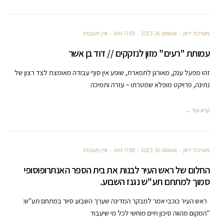
מערכת ירוק
אוגוסט 16, 2023
11:59 AM
אין תגובות
עמותת "רעים" מזון לנזקקים // דוד בן אשר
זהו מפעל ענק, מאורגן לתפארת, שופע אין סוף עבודה מאומצת לצד רצון של
נתינה, פרויקט מופלא שמטרתו – עזרה ותמיכה
קרא עוד ←
מערכת ירוק
אוגוסט 16, 2023
11:58 AM
אין תגובות
החלום של ראש העיר לבנות את בית הספר האנתרופוסופי
סמוך למתחם תע"ש נגנז השבוע.
ראש העיר כוכבי אמר למבקר המדינה שערך השבוע סיור במתחם תע"ש:
"המקום מהווה סיכון חיים מוחשי לכל מי שיעבוד