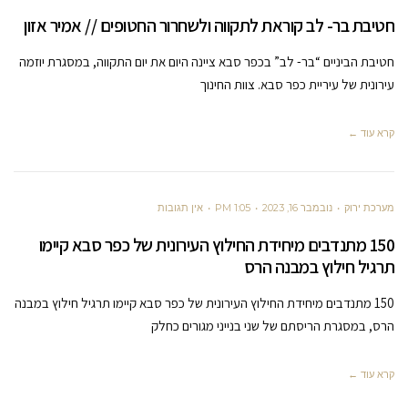
חטיבת בר- לב קוראת לתקווה ולשחרור החטופים // אמיר אזון
חטיבת הביניים “בר- לב” בכפר סבא ציינה היום את יום התקווה, במסגרת יוזמה
עירונית של עיריית כפר סבא. צוות החינוך
קרא עוד ←
מערכת ירוק
נובמבר 16, 2023
1:05 PM
אין תגובות
150 מתנדבים מיחידת החילוץ העירונית של כפר סבא קיימו
תרגיל חילוץ במבנה הרס
150 מתנדבים מיחידת החילוץ העירונית של כפר סבא קיימו תרגיל חילוץ במבנה
הרס, במסגרת הריסתם של שני בנייני מגורים כחלק
קרא עוד ←