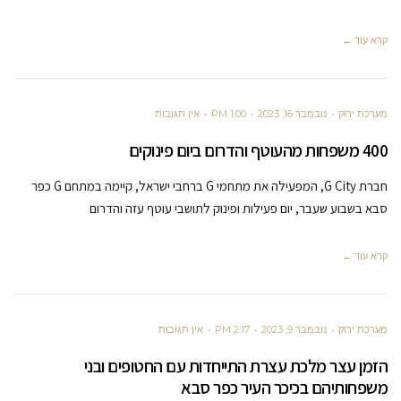
קרא עוד ←
מערכת ירוק
נובמבר 16, 2023
1:00 PM
אין תגובות
400 משפחות מהעוטף והדרום ביום פינוקים
חברת G City, המפעילה את מתחמי G ברחבי ישראל, קיימה במתחם G כפר
סבא בשבוע שעבר, יום פעילות ופינוק לתושבי עוטף עזה והדרום
קרא עוד ←
מערכת ירוק
נובמבר 9, 2023
2:17 PM
אין תגובות
הזמן עצר מלכת עצרת התייחדות עם החטופים ובני
משפחותיהם בכיכר העיר כפר סבא