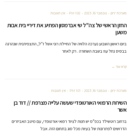
מערכת ירוק
נובמבר 16, 2023
1:02 PM
אין תגובות
החזן הראשי של צה"ל שי אברמסון הפתיע את דיריי בית אבות
משען
ביום ראשון השבוע נערכה הלוויה של החיילת רוני אשל ז"ל, התצפיתנית שנהרגה
בבסיס נחל עוז בשבת השחורה . רק לאחר
קרא עוד ←
מערכת ירוק
נובמבר 16, 2023
1:01 PM
אין תגובות
השירות הרפואי האורטופדי שעשה עלייה מצרפת // דוד בן
אשר
ברחוב רוטשילד בכפ”ס יש חנות לציוד רפואי אורטופדי, עם מיטב האביזרים
הדרושים לפתרונות של בעיות מכל סוג בתחום הזה. אבל