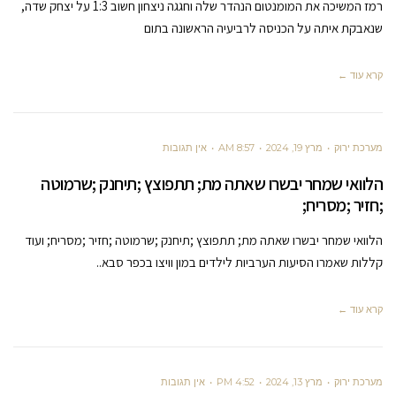
רמז המשיכה את המומנטום הנהדר שלה וחגגה ניצחון חשוב 1:3 על יצחק שדה,
שנאבקת איתה על הכניסה לרביעיה הראשונה בתום
קרא עוד ←
מערכת ירוק
מרץ 19, 2024
8:57 AM
אין תגובות
הלוואי שמחר יבשרו שאתה מת; תתפוצץ ;תיחנק ;שרמוטה
;חזיר ;מסריח;
הלוואי שמחר יבשרו שאתה מת; תתפוצץ ;תיחנק ;שרמוטה ;חזיר ;מסריח; ועוד
קללות שאמרו הסיעות הערביות לילדים במון וויצו בכפר סבא..
קרא עוד ←
מערכת ירוק
מרץ 13, 2024
4:52 PM
אין תגובות