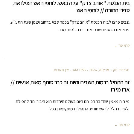
בית הכנסת "אוהב צדק" עלה באש. לוחמי האש הצילו את
ספרי התורה // לוחמי האש
גנבים פרצו לבית הכנסת "אוהב צדק" בכפר סבא ברחוב ויצמן פינת התע"ש,
פרצו את הכספת ושרפו את בית הכנסת. מכבי
קרא עוד ←
מערכת ירוק
מרץ 20, 2024
11:55 AM
אין תגובות
זה התחיל ברמות השבים והיום זה כבר סוחף מאות אנשים //
ארז מי רז
מי היה מאמין שהדבר הכי חם היום בעולם היהדות הוא חיבור יחד לתפילת
ולשירת הלל לראש חודש. התפילות מתקיימות בכל
קרא עוד ←