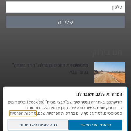
שליחה
חם בירוק
מחפשים את הזוכים בהגרלה "דירה בהנחה"
בכפר סבא
גן הילדים של מרים סיטי יהפוך למגדל מגורים:
הפרטיות שלכם חשובה לנו
סגירת מעגל היסטורית במגדיאל
לידיעתכם, באתר זה נעשה שימוש ב"קבצי עוגיות" (cookies) וכלים דומים
כדי לספק חוויית גלישה טובה יותר, תוכן מותאם אישית וניתוחים
סטטיסטיים. למידע נוסף עיינו במדיניות הפרטיות שלנו.
מדיניות הפרטיות
טרגדיה בצהרי היום: בן 80 נהרג על מעבר
החצייה בהוד השרון
קראתי ואני מאשר
דחה עוגיות לא חיוניות