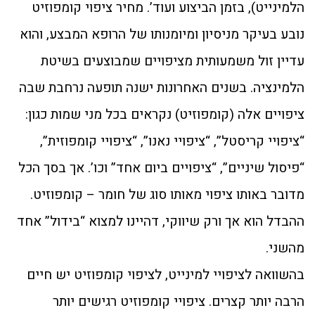
הלמינייט), בזמן הביצוע ועוד’. מחיר ציפוי קומפוזיט
נובע בעיקר מניסיון ומיומנותו של הרופא המבצע, והוא
עדיין זול משמעותית מציפויים שמבוצעים בשיטת
הלמינציה. בשנים האחרונות ישנה תופעה נרחבת שבה
ציפויים אלה (קומפוזיט) נקראים בכל מני שמות כגון:
“ציפויי קריסטל”, “ציפויי נאנו”, “ציפויי קומפוזית”,
“פיסול שיניים”, “ציפויים ביום אחד” וכו’. אך בסך הכל
מדובר באותו ציפוי מאותו סוג של חומר – קומפוזיט.
ההבדל הוא אך ורק שיווקי, דהיינו למצוא “בידול” אחד
מהשני.
בהשוואה לציפויי למינייט, לציפוי קומפוזיט יש חיים
הרבה יותר קצרים. ציפויי קומפוזיט רגישים יותר