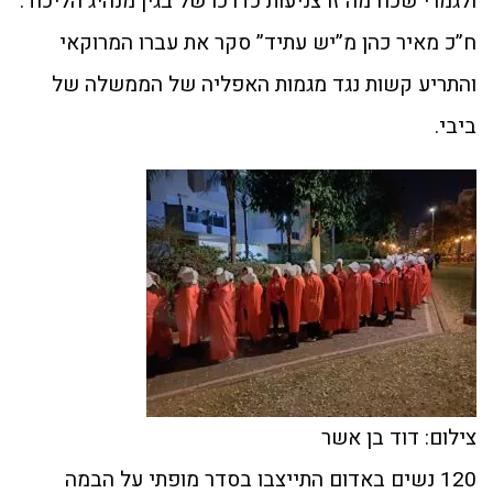
ולגמרי שכח מה זו צניעות כדרכו של בגין מנהיג הליכוד.
ח”כ מאיר כהן מ”יש עתיד” סקר את עברו המרוקאי
והתריע קשות נגד מגמות האפליה של הממשלה של
ביבי.
צילום: דוד בן אשר
120 נשים באדום התייצבו בסדר מופתי על הבמה