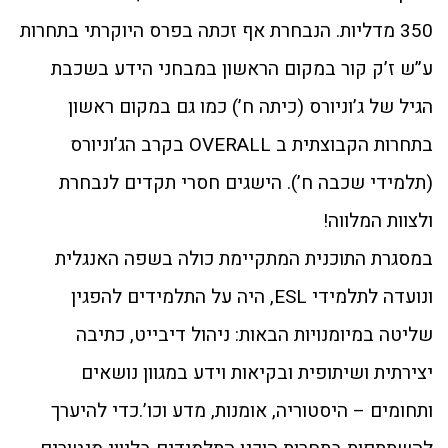
350 מדליות. הנבחרת אף זכתה בפרס היוקרתי בתחרות
ע”ש ז’ק קור במקום הראשון במבחני הידע בשכבת
הגיל של ג’וניורס (כיתה ח’) כמו גם במקום ראשון
בתחרות הקבוצתית ב OVERALL בקרב הג’וניורס
(תלמידי שכבה ח’). הישגים חסרי תקדים לנבחרת
ולצוות המלווה!
במסגרת התוכנית המתקיימת כולה בשפה האנגלית
ונועדה לתלמידי ESL, היה על התלמידים להפגין
שליטה במיומנויות הבאות: ניהול דיבייט, כתיבה
יצירתית ושיתופית ובקיאות וידע במגוון נושאים
ותחומים – היסטוריה, אומנות, מדע וכו’.כדי להיערך