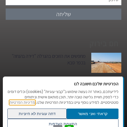
שליחה
חם בירוק
מחפשים את הזוכים בהגרלה "דירה בהנחה"
בכפר סבא
גן הילדים של מרים סיטי יהפוך למגדל מגורים:
הפרטיות שלכם חשובה לנו
סגירת מעגל היסטורית במגדיאל
לידיעתכם, באתר זה נעשה שימוש ב"קבצי עוגיות" (cookies) וכלים דומים
כדי לספק חוויית גלישה טובה יותר, תוכן מותאם אישית וניתוחים
סטטיסטיים. למידע נוסף עיינו במדיניות הפרטיות שלנו.
מדיניות הפרטיות
טרגדיה בצהרי היום: בן 80 נהרג על מעבר
החצייה בהוד השרון
קראתי ואני מאשר
דחה עוגיות לא חיוניות
גלילה
התאמת העדפות