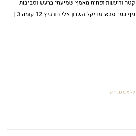
שקטה ורועשת ופחות מאמץ שמיעתי ברעש וסביבות
שקטות. תדרים המרכז לשמיעה סניף כפר סבא: מדיקל השרון אלי הורביץ 12 קומה 3 |
 של מערכת ירוק