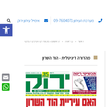
מערכת העיתון 09-7604071
אימייל עיתון ירוק
פתח סרגל
ראשי
»
בריאות
»
לראשונה מכשירים חסינים למים!
מהדורה דיגיטלית - הוד השרון
Email
sApp