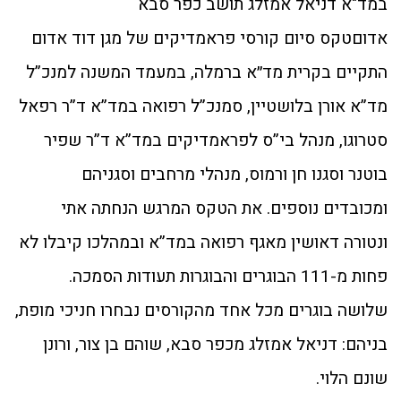
במד"א דניאל אמזלג תושב כפר סבא
אדוםטקס סיום קורסי פראמדיקים של מגן דוד אדום
התקיים בקרית מד״א ברמלה, במעמד המשנה למנכ”ל
מד”א אורן בלושטיין, סמנכ”ל רפואה במד”א ד”ר רפאל
סטרוגו, מנהל בי”ס לפראמדיקים במד”א ד”ר שפיר
בוטנר וסגנו חן ורמוס, מנהלי מרחבים וסגניהם
ומכובדים נוספים. את הטקס המרגש הנחתה אתי
ונטורה דאושין מאגף רפואה במד”א ובמהלכו קיבלו לא
פחות מ-111 הבוגרים והבוגרות תעודות הסמכה.
שלושה בוגרים מכל אחד מהקורסים נבחרו חניכי מופת,
בניהם: דניאל אמזלג מכפר סבא, שוהם בן צור, ורונן
שונם הלוי.