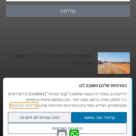
שליחה
חם בירוק
מחפשים את הזוכים בהגרלה "דירה בהנחה"
בכפר סבא
גן הילדים של מרים סיטי יהפוך למגדל מגורים:
הפרטיות שלכם חשובה לנו
סגירת מעגל היסטורית במגדיאל
לידיעתכם, באתר זה נעשה שימוש ב"קבצי עוגיות" (cookies) וכלים דומים
כדי לספק חוויית גלישה טובה יותר, תוכן מותאם אישית וניתוחים
סטטיסטיים. למידע נוסף עיינו במדיניות הפרטיות שלנו.
מדיניות הפרטיות
טרגדיה בצהרי היום: בן 80 נהרג על מעבר
החצייה בהוד השרון
קראתי ואני מאשר
דחה עוגיות לא חיוניות
גלילה
התאמת העדפות
WhatsApp
Email
שנו העדפות פרטיות