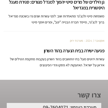
גן הילדים של מרים סיטי יהפוך למגדל מגורים: סגירת מעגל
היסטורית במגדיאל
משפחות סיטי ולנצ'נר מתאחדות שוב: לפני עשרות שנים גרו בשכונת מגדיאל
ברוך לנצ'נר, מייסד חברת הבנייה "ינוב", ומרים ויוסף סיטי
אוקטובר 1, 2024
מערכת ירוק
פגיעה ישירה בבית הנערה בהוד השרון
עשרות ירוטים מעל בתי התושבים בהוד השרון בעקבות מתקפת הטילים של
איראן על ישראל. האזעקות לא פסקו והדי הפיצוצים
צרו קשר
מערכת העיתון: 09-7604071