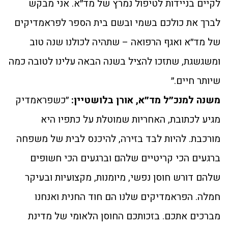
לקיים בניידות לטיפול נמרץ של מד״א. אני מבקש
לברך את כולכם בשמי ובשם בית הספר לפראמדיקים
של מד״א ואגף הרפואה – שתהיה לכולנו שנה טוב
ומשגשגת, שתזכו להציל בשנה הבאה עלינו לטובה כמה
שיותר חיים.״
משנה למנכ״ל מד״א, אורן בלושטיין:
״כשפראמדיק
מגיע לכתובת, האחריות שמוטלת על כתפיו היא
מורכבת. להיות לבד בזירה, להיכנס לבית של משפחה
ברגעים הכי קריטיים שלהם וברגעים הכי חשופים
שלהם דורש חוסן נפשי, מיומנות, מקצועיות ובעיקר
חמלה. הפראמדיקים שלנו הם חוד החנית ואנחנו
מברכים אתכם. בזכותכם החוסן הלאומי של מדינת