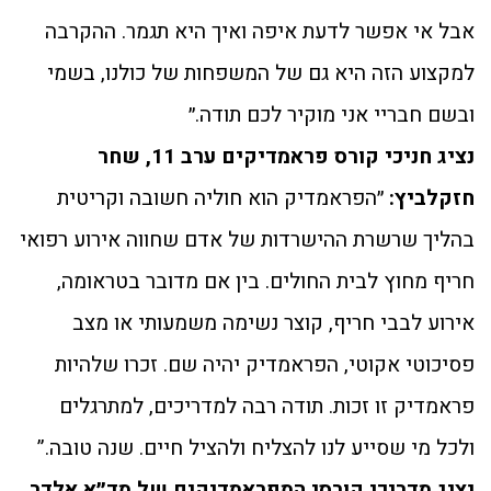
אבל אי אפשר לדעת איפה ואיך היא תגמר. ההקרבה
למקצוע הזה היא גם של המשפחות של כולנו, בשמי
ובשם חבריי אני מוקיר לכם תודה.״
נציג חניכי קורס פראמדיקים ערב 11, שחר
חזקלביץ:
״הפראמדיק הוא חוליה חשובה וקריטית
בהליך שרשרת ההישרדות של אדם שחווה אירוע רפואי
חריף מחוץ לבית החולים. בין אם מדובר בטראומה,
אירוע לבבי חריף, קוצר נשימה משמעותי או מצב
פסיכוטי אקוטי, הפראמדיק יהיה שם. זכרו שלהיות
פראמדיק זו זכות. תודה רבה למדריכים, למתרגלים
ולכל מי שסייע לנו להצליח ולהציל חיים. שנה טובה.”
נציג מדריכי קורסי המפראמדיקים של מד״א אלדר