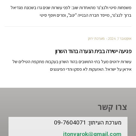
משפחות סיטי ולנצ'נר מתאחדות שוב: לפני עשרות שנים גרו בשכונת מגדיאל
ברוך לנצ'נר, מייסד חברת הבנייה "ינוב", ומרים ויוסף סיטי
אוקטובר 1, 2024
מערכת ירוק
פגיעה ישירה בבית הנערה בהוד השרון
עשרות ירוטים מעל בתי התושבים בהוד השרון בעקבות מתקפת הטילים של
איראן על ישראל. האזעקות לא פסקו והדי הפיצוצים
צרו קשר
מערכת העיתון: 09-7604071
itonyarok@gmail.com