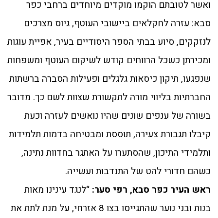
ואשר לטובתם הוקמו מוקדים מיוחדים ברחבי כפר
סבא: עזרה לחקלאים ביישובי העוטף, גיוס מצרכים
לנזקקים, סיוע בבתי הספר היסודיים בעיר, אפיית עוגות
ומכירתן כשכל הרווחים קודש לשיקום העוטף ומשפחות
שנפגעו, תיקון כיסאות גלגלים ופעילות הסברה ברשתות
החברתיות בליווי מורה לתקשורת שצוות לשם כך. מדובר
בשורה של ענפים שונים שהיו נואשים לעזרה וכעת
קיבלו תגבורת צעירה, תוססת ומבטיחה בדמות תלמידות
ותלמידי התיכון, שהסתערו על האתגר בחדוות נתינה,
כשהם חדורי להט של התנדבות ועשייה.
ראש העיר כפר סבא, רפי סער:
“לנגד עינינו מאות
בנות ובני נוער שהתגייסו בצו 8 אזרחי, על מנת לתת את