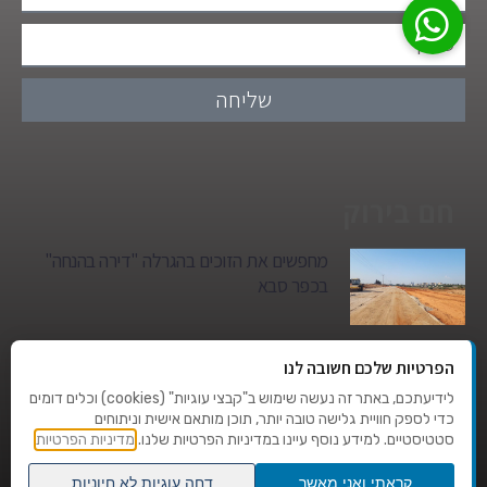
שליחה
חם בירוק
מחפשים את הזוכים בהגרלה "דירה בהנחה"
בכפר סבא
גן הילדים של מרים סיטי יהפוך למגדל מגורים:
הפרטיות שלכם חשובה לנו
סגירת מעגל היסטורית במגדיאל
לידיעתכם, באתר זה נעשה שימוש ב"קבצי עוגיות" (cookies) וכלים דומים
כדי לספק חוויית גלישה טובה יותר, תוכן מותאם אישית וניתוחים
סטטיסטיים. למידע נוסף עיינו במדיניות הפרטיות שלנו.
מדיניות הפרטיות
טרגדיה בצהרי היום: בן 80 נהרג על מעבר
החצייה בהוד השרון
קראתי ואני מאשר
דחה עוגיות לא חיוניות