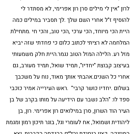
לרון "אין לי מילים סרן רון אפרימי, לא מסתדר לי
להוסיף ז"ל אחרי השם שלך .לך תסביר במילים כמה
היית הכי מיוחד, הכי ערכי ,הכי טוב, והכי חי .מתחילת
המלחמה לא רציתי לכתוב כלום כי פחדתי שזה יביא
מזל רע. הלילה המזל הטוב נגמר.היית חלק משמעותי
בעיצוב קבוצת "יחדיו", תמיד שואל, תמיד מעורב, גם
אחרי כל השנים.אהבתי אותך מאוד, נוח על משכבך
בשלום .יחדיו כושר קרבי" .ראש העירייה אמיר כוכבי
ספד לו: "הלב נשבר עם הידיעה על מותו בקרב של בן
העיר הוד השרון, סרן במילואים רון אפרימי. רון, בן
ליהודית ושמואל, אח לעומרי וגל, בוגר תיכון רמון ומגמת
המוזיקה, קצין ביחידת יהל״ם בהנדסה הקרבית, יצא