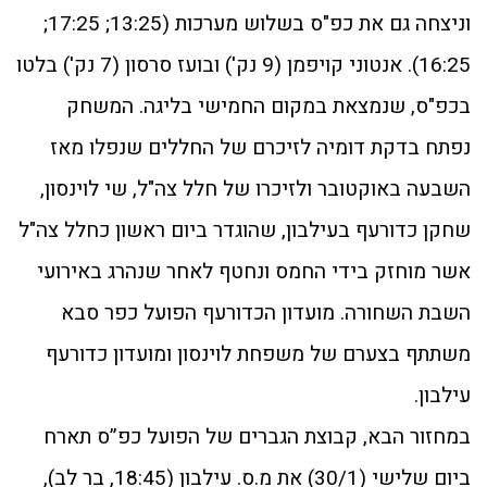
וניצחה גם את כפ"ס בשלוש מערכות (13:25; 17:25;
16:25). אנטוני קויפמן (9 נק') ובועז סרסון (7 נק') בלטו
בכפ"ס, שנמצאת במקום החמישי בליגה. המשחק
נפתח בדקת דומיה לזיכרם של החללים שנפלו מאז
השבעה באוקטובר ולזיכרו של חלל צה"ל, שי לוינסון,
שחקן כדורעף בעילבון, שהוגדר ביום ראשון כחלל צה"ל
אשר מוחזק בידי החמס ונחטף לאחר שנהרג באירועי
השבת השחורה. מועדון הכדורעף הפועל כפר סבא
משתתף בצערם של משפחת לוינסון ומועדון כדורעף
עילבון.
במחזור הבא, קבוצת הגברים של הפועל כפ”ס תארח
ביום שלישי (30/1) את מ.ס. עילבון (18:45, בר לב),