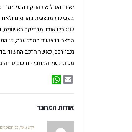
יאיר והטיל את החקירה על ימ”ר
בפעילות מבצעית במחסום ולאחר 
שנטרלו אותו. מבדיקה ראשונית, 
המצב בראשות הממז עלה, כי המח
גנבי רכב, כאשר הרכב החשוד בדר
מכוונת של המחבל- תושב טירה בן 26 שנוטרל ומותו נקבע במקו
WhatsApp
Email
אודות המחבר
להציג את כל הפוסטים