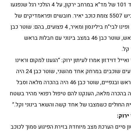
בשעה 01:18 התקבל דיווח במוקד 101 של מד"א במרחב ירקון, על 4 הולכי רגל שנפגעו
מרכב, בכביש 444 בחיבור עם כביש 5507 צומת כוכב יאיר. חובשים ופראמדיקים של
מד"א העניקו טיפול רפואי בשטח ופינו לבי"ח בילינסון ומאיר, 4 פצועים, בהם: שוטר כבן
24 במצב קשה ויציב, עם חבלת ראש, שוטר כבן 46 במצב בינוני עם חבלות בראש
יל דוידזון אמרו לעיתון ירוק: “הגענו למקום וראינו
בשולי הכביש ועל המדרכה 4 פצועים שוכבים במרחק אחד מהשני, שוטר כבן 24 היה
בהכרה מעורפלת וסבל מחבלות בראש ובגפיים, שוטר כבן 46 היה בהכרה מלאה וסבל
ה בהכרה מלאה, הענקנו להם טיפול רפואי מהיר בשטח
ית החולים כשמצבו של אחד קשה והשאר בינוני וקל.”
ירוק:
ן סיים הערכת מצב מיוחדת בזירת הפיגוע סמוך לכוכב