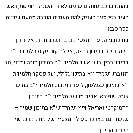
בהתנדבות בתחומים שונים לאורך השנה החולפת, ראש
העיר רפי סער העניק להם תעודות הוקרה מטעם עיריית
כפר סבא.
בנות ובני הנוער המצטיינים בהתנדבות: דניאל דורון
תלמיד י”ב בתיכון הרצוג, איילה קונריקוס תלמידת י”ב
בתיכון רבין, רועי אשר תלמיד י”ב בתיכון תורה ומדע, טל
רוזנברג תלמיד י”א בתיכון גלילי, יעל פסקר תלמידת
י”א בתיכון כצנלסון, ליעד רוזנברג תלמיד י”ב בתיכון
אורט שפירא, אביב משעל תלמיד י”ב בתיכון
הדמוקרטי ואריאל וייץ תלמידת י”א בתיכון שמיר –
שזכתה גם באות הפעיל המצטיין של מחוז מרכז של
משרד החינוך.