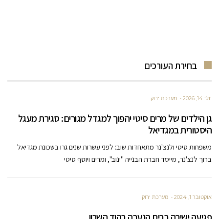
בחירת העורכים
יולי 14, 2026
מערכת ירוק
גן הילדים של מרים סיטי יהפוך למגדל מגורים: סגירת מעגל
היסטורית במגדיאל
משפחות סיטי ולנצ'נר מתאחדות שוב: לפני עשרות שנים גרו בשכונת מגדיאל
ברוך לנצ'נר, מייסד חברת הבנייה "ינוב", ומרים ויוסף סיטי
אוקטובר 1, 2024
מערכת ירוק
פגיעה ישירה בבית הנערה בהוד השרון