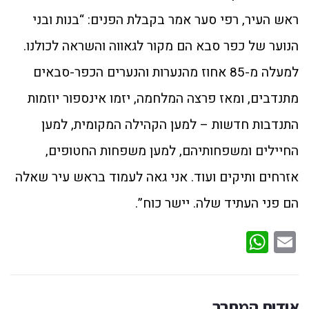
ראש העיר, רפי סער אמר בקבלת הפנים: “בנות ובני
הנוער של כפר סבא הם מקור לגאווה והשראה לכולנו.
למעלה מ-85 אחוז מהנערות והנערים הכפר-סבאים
מתנדבים, ומאז פרצה המלחמה, יזמו אינספור יוזמות
התנדבות חדשות – למען הקהילה המקומית, למען
החיילים ומשפחותיהם, למען משפחות החטופים,
אזרחים ותיקים ועוד. אני גאה לעמוד בראש עיר שאלה
הם פני העתיד שלה. יישר כוח”.
WhatsApp
Email
אודות המחבר