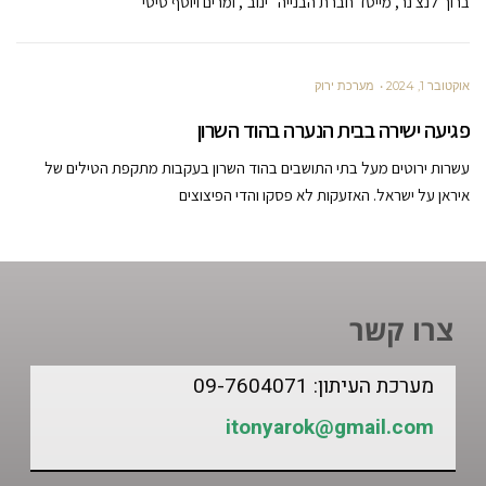
ברוך לנצ'נר, מייסד חברת הבנייה "ינוב", ומרים ויוסף סיטי
אוקטובר 1, 2024
מערכת ירוק
פגיעה ישירה בבית הנערה בהוד השרון
עשרות ירוטים מעל בתי התושבים בהוד השרון בעקבות מתקפת הטילים של
איראן על ישראל. האזעקות לא פסקו והדי הפיצוצים
צרו קשר
מערכת העיתון: 09-7604071
itonyarok@gmail.com