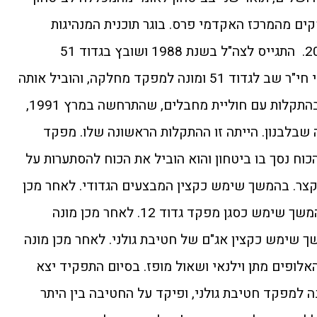
קים מהמרכז האקדמי פרס. בוגר תוכנית המנהיגות
הבכירה של קרן וקסנר מחזור 2016. התגייס לצה"ל בשנת 1988 ושובץ בגדוד 51
בחטיבת גולני. בסיום הקורס קציני חי"ר שב לגדוד 51 ומונה למפקד מחלקה, והוביל אותה
בלחימה בדרום לבנון, בין השאר בהתקלות עם חוליית מחבלים, שהתרחשה במרץ 1991,
 שבלבנון. הייתה זו ההתקלות הראשונה שלו. מפקד
הכוח נסך בו ביטחון והוא הוביל את הכוח להסתערות על
צר. בהמשך שימש כקצין המבצעים הגדודי. לאחר מכן
מונה למפקד פלוגה בגדוד 51. בהמשך שימש כסגן מפקד גדוד 12. לאחר מכן מונה
ך שימש כקצין אג"ם של חטיבת גולני. לאחר מכן מונה
לופים מתן וילנאי ושאול מופז. בסיום התפקיד יצא
דים בפו"ם. בשנת 2005 מונה למפקד חטיבת גולני, ופיקד על החטיבה בין היתר