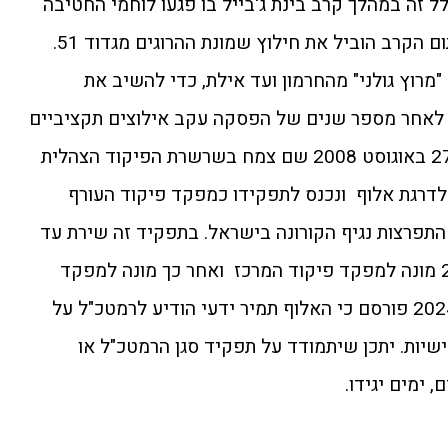
 זה במהלך קרב בינת ג'בייל בו פגעו לוחמי החטיבה
בכארבעים מחבלי חיזבאללה, בתום הקרב הוביל את חילוץ שמונת ההרוגים מגדוד 51.
רוץ גולני" מהחרמון ועד אילת, כדי להשיב את
ת לאחר מספר שנים של הפסקה עקב אילוצים תקציביים
ומבצעיים. בתפקיד זה שירת עד 27 באוגוסט 2008 שם צמח בשרשרת הפיקוד הצהלית
פברואר 2017 הועלה לדרגת אלוף ונכנס לתפקידו כמפקד פיקוד העורף
תפרצות נגיף הקורונה בישראל. בתפקיד זה שירת עד
19 במאי 2020. ב-14 ביולי 2020 מונה למפקד פיקוד המרכז ואחר כך מונה למפקד
זרוע היבשה. השבוע בספטמבר 2024 פורסם כי האלוף תמיר ידעי הודיע לרמטכ"ל על
שיות. יתכן שיתמודד על תפקיד סגן הרמטכ"ל או
 ימים יגידו.