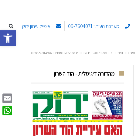
מערכת העיתון 09-7604071
אימייל עיתון ירוק
פתח סרגל
אשי הוד השרון
»
האלוף תמיר ידעי הודיע על סיום תפקידו מסיבות אישיות
מהדורה דיגיטלית - הוד השרון
Email
sApp