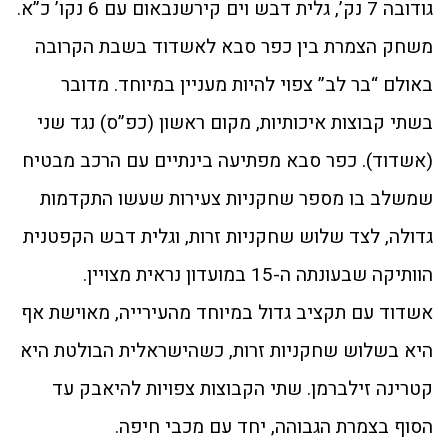
גודובה 7 נק’, גלית דבש וים קירשנבאום עם 6 נקו’ כ”א.
משחק הצמרת בין כפר סבא לאשדוד בשבת הקרובה
באולם “בר לב” צפוי להיות מעניין במיוחד. מדובר
בשתי קבוצות איכותיות, מקום ראשון (כפ”ס) נגד שני
(אשדוד). כפר סבא מפתיעה בינתיים עם הרכב מבטיח
שמשלב בו מספר שחקניות צעירות שעשו התקדמות
גדולה, לצד שלוש שחקניות זרות, וגלית דבש הקפטנית
הוותיקה שבעונתה ה-15 במועדון נראית מצויין.
אשדוד עם תקציב גדול במיוחד מהעירייה, מאוישת אף
היא בשלוש שחקניות זרות, כשהישראלית הבולטת היא
קטרינה זילברמן. שתי הקבוצות צפויות להיאבק עד
הסוף בצמרת הגבוהה, יחד עם מכבי חיפה.