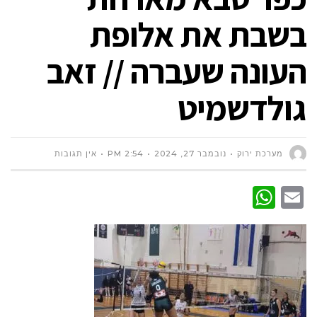
בשבת את אלופת
העונה שעברה // זאב
גולדשמיט
מערכת ירוק
נובמבר 27, 2024
2:54 PM
אין תגובות
WhatsApp
Email