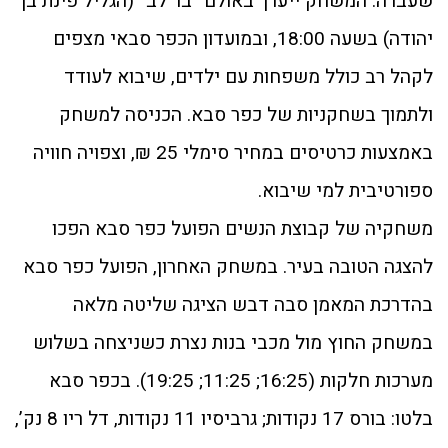
שעברה. המשחק ייערך באולם “בר לב” (הגליל פינת בן
יהודה) בשעה 18:00, ובמועדון הכפר סבאי מצפים
לקהל רב כולל משפחות עם ילדים, שיבוא לעודד
ולתמוך בשחקניות של כפר סבא. הכניסה למשחק
באמצעות כרטיסים במחיר סימלי 25 ₪, וצפויה חוויה
ספורטיבית למי שיבוא.
משחקיה של קבוצת הנשים הפועל כפר סבא הפכו
להצגה הטובה בעיר. במשחק האחרון, הפועל כפר סבא
בהדרכת המאמן סבה דבש הציגה שליטה מלאה
במשחק החוץ מול מכבי בנות נצרת כשניצחה בשלוש
מערכות חלקות (16:25; 11:25; 19:25). בכפר סבא
בלטו: בורס 17 נקודות; גרביסיו 11 נקודות, דל ריו 8 נק’,