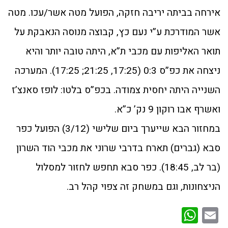
אירחה בביתה יריבה חזקה, הפועל מטה אשר/עכו. מטה
אשר המודרכת ע”י נעם כץ, קבוצה מנוסה הנאבקת על
תואר האליפות עם מכבי ת”א, היתה טובה יותר והיא
ניצחה את כפ”ס 0:3 (17:25, 21:25; 17:25). המערכה
השנייה היתה יחסית צמודה. בכפ”ס בלטו: לופז סאנצ’ז
ואשרף אבו רוקון 9 נק’ כ”א.
במחזור הבא שייערך ביום שלישי (3/12) הפועל כפר
סבא (גברים) תארח בדרבי שרוני את מכבי הוד השרון
(בר לב, 18:45). כפר סבא תחפש לחזור למסלול
הניצחונות, וגם במשחק זה צפוי קהל רב.
WhatsApp
Email