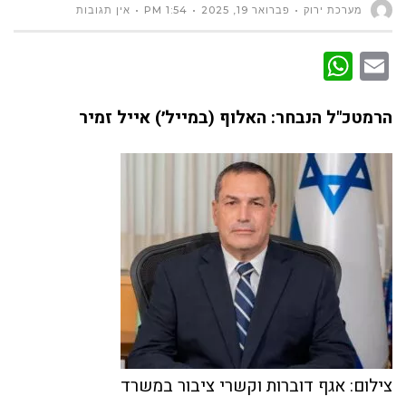
מערכת ירוק
פברואר 19, 2025
1:54 PM
אין תגובות
WhatsApp
Email
הרמטכ"ל הנבחר: האלוף (במייל׳) אייל זמיר
צילום: אגף דוברות וקשרי ציבור במשרד