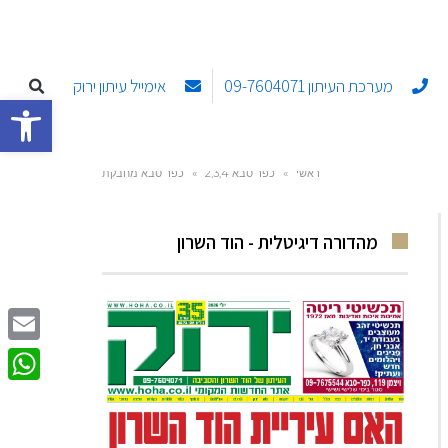
מערכת העיתון 09-7604071
אימייל עיתון ירוק
פתח סרגל
ראשי
»
כפר סבא 2,3,4
»
כפר סבא מחבקת
מהדורה דיגיטלית - הוד השרון
Email
sApp