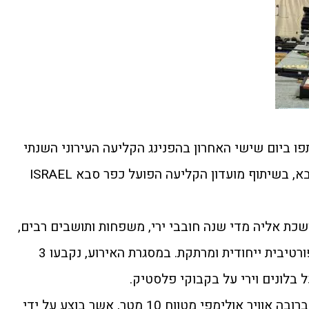
ו ביום שישי האחרון בהפנינג הקליעה העירוני השנתי
שהתקיים במטווח העירוני כפר סבא, בשיתוף מועדון הקליעה הפועל כפר סבא ISRAEL
שכת אליה מדי שנה חובבי ירי, משפחות ותושבים רבים,
המעוניינים להתנסות בפעילות ספורטיבית ייחודית ומרתקת. במסגרת האירוע, נקבעו 3
ל בלונים וירי על בקבוקי פלסטיק.
במטווח הסגור – תצוגת ירי מעשי ברובה אוויר אולימפי מטווח 10 מטר, אשר בוצע על ידי