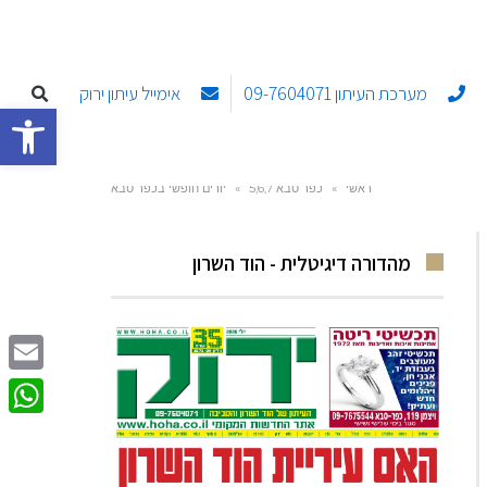
מערכת העיתון 09-7604071
אימייל עיתון ירוק
פתח סרגל
ראשי
»
כפר סבא 5,6,7
»
יורים חופשי בכפר סבא
מהדורה דיגיטלית - הוד השרון
Email
sApp