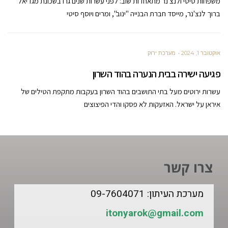
משפחות סיטי ולנצ'נר מתאחדות שוב: לפני עשרות שנים גרו בשכונת מגדיאל
ברוך לנצ'נר, מייסד חברת הבנייה "ינוב", ומרים ויוסף סיטי
אוקטובר 1, 2024
מערכת ירוק
פגיעה ישירה בבית הנערה בהוד השרון
עשרות ירוטים מעל בתי התושבים בהוד השרון בעקבות מתקפת הטילים של
איראן על ישראל. האזעקות לא פסקו והדי הפיצוצים
צרו קשר
מערכת העיתון: 09-7604071
itonyarok@gmail.com