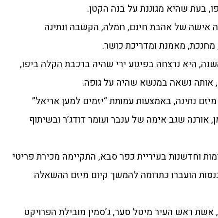
, בעת שהיא מגוננת על בנה הקטן.
תה אישה של אהבת חינם, חמלה, הקשבה ונתינה
 מחנכת, מאמנת ומדריכת כושר.
1/, ערב ראש השנה, היא נרצחה בפיגוע ירי שהיה ברכבת הקלה ביפו,
, אותה נשאה במנשא שהיה על גופה.
מיזם נתינה, באמצעות עמותת “יזמים למען אריאל”
, אורנה שגב אימה של ענבר ועומר דודג’ר ובשיתוף
מות וחדשנות בעיריית כפר סבא, התקיימה מכירת פריטי
כנסות הועברו כתרומה להמשך קיום מיזם ההשאלה
אשת ראש העיר מיטל סער, ג’סמין מובילת הפרויקט