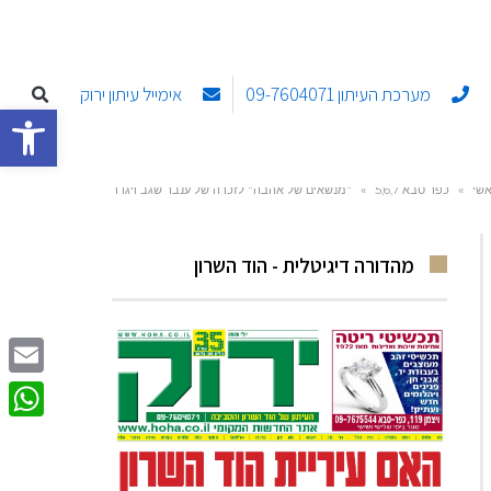
מערכת העיתון 09-7604071
אימייל עיתון ירוק
פתח סרגל
שי
»
כפר סבא 5,6,7
»
"מנשאים של אהבה" לזכרה של ענבר שגב ויגדר
מהדורה דיגיטלית - הוד השרון
Email
sApp