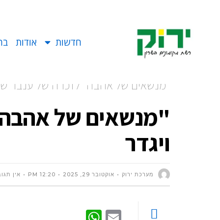
חדשות
אודות
בח
"מנשאים של אהבה" לזכרה של ענבר שגב
"מנשאים של אהבה"
ויגדר
מערכת ירוק
אוקטובר 29, 2025
12:20 PM
אין תגו
WhatsApp
Email