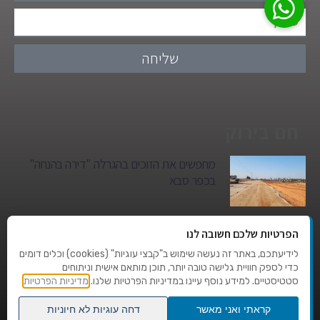
שליחה
חם בירוק
מחפשים את הזוכים בהגרלה "דירה בהנחה"
בכפר סבא
גן הילדים של מרים סיטי יהפוך למגדל מגורים:
הפרטיות שלכם חשובה לנו
סגירת מעגל היסטורית במגדיאל
לידיעתכם, באתר זה נעשה שימוש ב"קבצי עוגיות" (cookies) וכלים דומים
כדי לספק חוויית גלישה טובה יותר, תוכן מותאם אישית וניתוחים
סטטיסטיים. למידע נוסף עיינו במדיניות הפרטיות שלנו.
מדיניות הפרטיות
טרגדיה בצהרי היום: בן 80 נהרג על מעבר
החצייה בהוד השרון
קראתי ואני מאשר
דחה עוגיות לא חיוניות