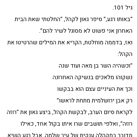
גיל 101.
“באותו רגע,” סיפר גאון לקהל, “החלטתי שאת הבית
האחרון אני פשוט לא מסוגל לשיר להם”.
ואז, בדממה מוחלטת, הקריא את המילים שהרטיטו את
הקהל:
“וכשהיה השר בן מאה ועוד שנה
נִשקוהו מלאכים בנשיקה האחרונה
וכך את העיניים עצם הוא בבקשו
רק אבן ירושלמית מתחת לראשו”
לקראת סיום הערב, לבקשת הקהל, ביצע גאון את “רוזה
רוזה”, ואלפי תושבים שרו איתו בקול אחד, כאילו
מדובר במקהלה ענקית של עיר שלמה. אבל רגע השיא