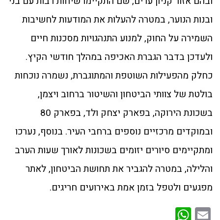
ובהם אזור קניון ערים, שם התקיימו שיחות רבות עם בני
ובנות הנוער, במטרה להעלות את המודעות לחשיבות
השמירה על החוק, למנוע התנהגויות מסכנות חיים
ולעדכן בדבר הגברת האכיפה במהלך חודשי הקיץ.
כחלק מהפעילות השוטפת והמתוגברת, נשמרה נוכחות
בולטת של צוותי הביטחון והשיטור ברחוב ויצמן,
בשכונת הירוקה, בפארק יצחק ולד, בפארק 80
ובמוקדים מרכזיים נוספים ברחבי העיר. בנוסף, נערכו
ומתקיימים סיורים יזומים בשכונות לאורך שעות הערב
והלילה, במטרה להגביר את תחושת הביטחון, לאתר
מפגעים ולטפל בזמן אמת באירועים חריגים.
WhatsApp
Email