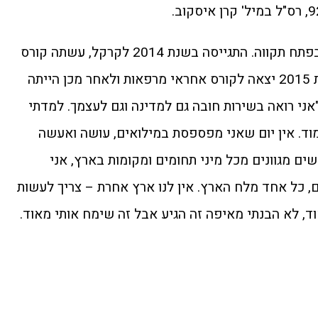
קרן בת 25, עובדת בחברת נדל"ן בפתח תקווה. התגייסה בשנת 2014 לקרקל, עשתה קורס
חובשים קרביים בבה"ד 10. בשנת 2015 יצאה לקורס אחראי מרפאות ולאחר מכן הייתה
ני רואה בשירות חובה גם למדינה וגם לעצמך. למדתי
וד. אין יום שאני מפספסת במילואים, עושה ואעשה
ים מגוונים מכל מיני תחומים ומקומות בארץ, אני
 כל אחד מלח הארץ. אין לנו ארץ אחרת – צריך לעשות
 לא הבנתי מאיפה זה הגיע אבל זה שימח אותי מאוד.