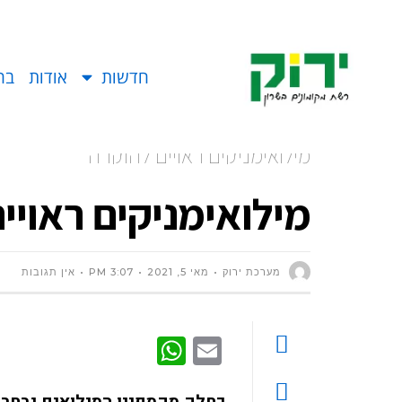
חדשות
אודות
בח
מילואימניקים ראויים להוקרה
מילואימניקים ראויי
מערכת ירוק
מאי 5, 2021
3:07 PM
אין תגובות
WhatsApp
Email
כחלק מקמפיין המילואים נבחרו