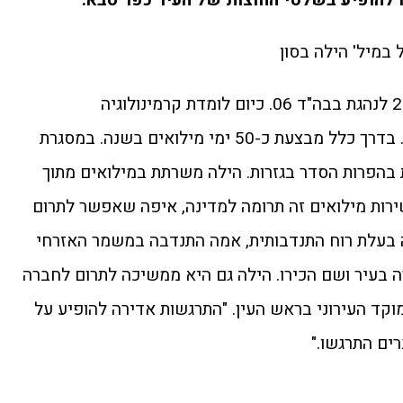
 במיל' הילה בסון
הילה בת 26, התגייסה בשנת 2013 לנהגת בבה"ד 06. כיום לומדת קרמינולוגיה
ופסיכולוגיה באוניברסיטת אריאל. בדרך כלל מבצעת כ-50 ימי מילואים בשנה. במסגרת
 בהפרות הסדר בגזרות. הילה משרתת במילואים מתוך
 שירות מילואים זה תרומה למדינה, איפה שאפשר לתרום
 בעלת רוח התנדבותית, אמה התנדבה במשמר האזרחי
בעיר ושם הכירו. הילה גם היא ממשיכה לתרום לחברה
ד העירוני בראש העין. "התרגשות אדירה להופיע על
ים התרגשו."