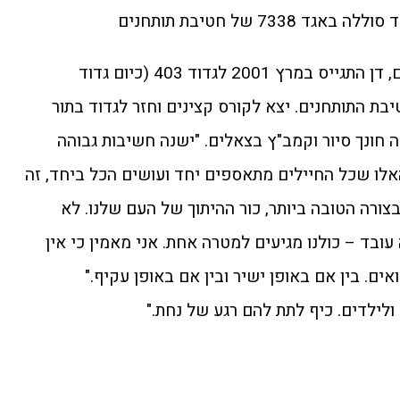
73 של חטיבת תותחנים
דן בן 39, נשוי ואב לחמישה ילדים, דן התגייס במרץ 2001 לגדוד 403 (כיום גדוד
בת התותחנים. יצא לקורס קצינים וחזר לגדוד בתור
ה חונך סיור וקמב"ץ בצאלים. "ישנה חשיבות גבוהה
האלו שכל החיילים מתאספים יחד ועושים הכל ביחד, זה
רה הטובה ביותר, כור ההיתוך של העם שלנו. לא
בד – כולנו מגיעים למטרה אחת. אני מאמין כי אין
ים. בין אם באופן ישיר ובין אם באופן עקיף."
לילדים. כיף לתת להם רגע של נחת."