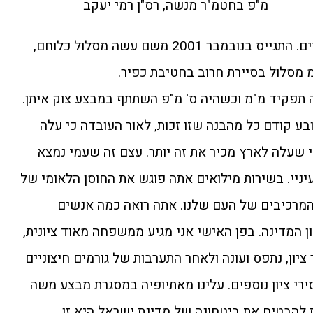
מ"פ בחטמ"ר מנשה, רס"ן רמי יעקב
רמי בן 38, נשוי ואב לשלושה ילדים. התגייס בנובמבר 2001 משם עשה מסלול כלוחם,
מ מסלול בסיירת חרוב בחטיבת כפיר.
תפקיד מ"מ וכשהיה ס' מ"פ השתתף במבצע צוק איתן.
ובע קודם כל מהבנה שזו זכות, לאור העובדה כי עלה
 שעלה לארץ מכיר את זה יותר. עצם זה שעמי נמצא
בעיניי. בשירות מילואים אתה פוגש את החוסן הלאומי של
המרכיבים של העם שלנו. אתה רואה כמה אנשים
 המדינה. בפן האישי אני מגיע ממשפחה מאוד ציונית,
ציון, נתפס ועונה ולאחר התערבות של גורמים חיצוניים
רי ציון נוספים. עלינו מאתיופיה במסגרת מבצע משה
ריוטית להבטיח את ביטחונה של מדינת ישראל היא זו