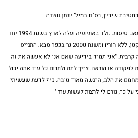
יונתן בן 37, עובד בנתב"ג בתור מתאם טיסות. נולד באתיופיה ועלה לארץ בשנת 1994 יחד
עם שתי אחיותיו הגדולות ואחיו הקטן, ללא הוריו ומשנת 2000 גר בכפר סבא. התגייס
200 לגדוד 601 הנדסה קרבית. "אני תמיד בידיעה שאם אני לא אעשה את זה
לפקודה או הוראה. צריך לתת ולתרום כל עוד אתה יכול.
"מחמם את הלב, הרגשה מאוד טובה. כיף לדעת שעשיתי
על כך, גורם לי לרצות לעשות עוד."