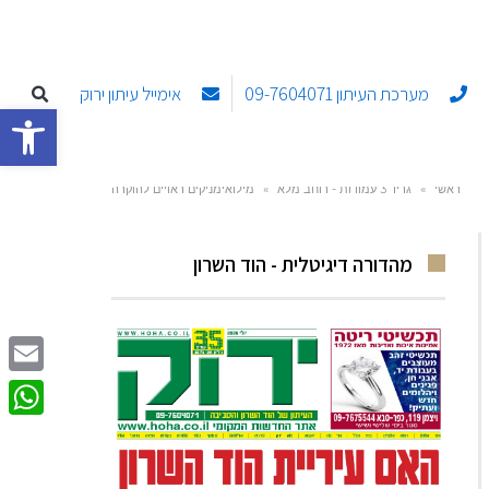
מערכת העיתון 09-7604071
אימייל עיתון ירוק
פתח סרגל
ראשי
»
גריד 3 עמודות - רוחב מלא
»
מילואימניקים ראויים להוקרה
מהדורה דיגיטלית - הוד השרון
Email
sApp