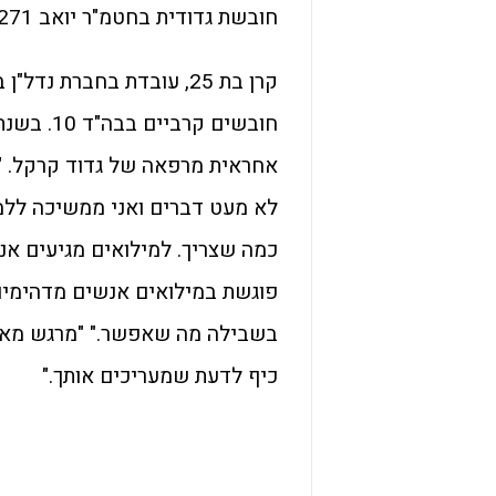
חובשת גדודית בחטמ"ר יואב 9271, רס"ל במיל' קרן איסקוב.
אחראית מרפאה של גדוד קרקל. "א
לא מעט דברים ואני ממשיכה ללמ
כמה שצריך. למילואים מגיעים אנש
פוגשת במילואים אנשים מדהימים,
בשבילה מה שאפשר." "מרגש מאוד,
כיף לדעת שמעריכים אותך."